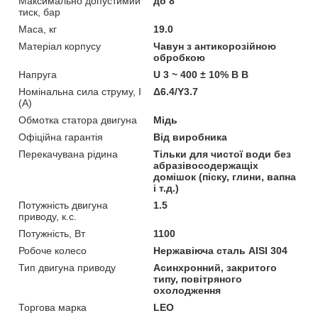
Максимально допустимий
до 8
тиск, бар
Маса, кг
19.0
Матеріал корпусу
Чавун з антикорозійною
обробкою
Напруга
U 3 ~ 400 ± 10% В В
Номінальна сила струму, I
Δ6.4/Y3.7
(А)
Обмотка статора двигуна
Мідь
Офіційна гарантія
Від виробника
Перекачувана рідина
Тільки для чистої води без
абразівосодержащіх
домішок (піску, глини, вапна
і т.д.)
Потужність двигуна
1.5
приводу, к.с.
Потужність, Вт
1100
Робоче колесо
Нержавіюча сталь AISI 304
Тип двигуна приводу
Асинхронний, закритого
типу, повітряного
охолодження
Торгова марка
LEO