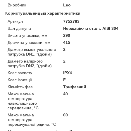
Виробник
Leo
Користувальницькі характеристики
Артикул
7752783
Вал двигуна
Нержавіюча сталь AISI 304
Висота упаковки, мм
290
Довжина упаковки, мм
415
Діаметр всмоктувального
2
патрубка DN1, "(дюйм)
Діаметр напірного
2
патрубка DN2, "(дюйм)
Клас захисту
IPX4
Клас ізоляції
F
Кількість фаз
Трифазний
Максимальна
40
температура
навколишнього
середовища, °C
Максимальна
60
температура
перекачуваної рідини, °C