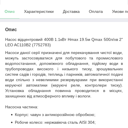
Опис
Характеристики
Доставка
Оплата
Умови п
Опис
Насос відцентровий 400В 1.1кВт Hmax 19.5м Qmax 500л/хв 2"
LEO AC110B2 (7752783)
Насоси даної серії призначені для перекачування чистої води,
можуть застосовуватися для побутового та промислового
водопостачання, допоміжного обладнання, підйому води в
трубопроводах високого і низького тиску, зрошувальних
систем садів і городів, теплиць і парників, автоматичної подачі
води спільно з невеликими резервуарами при використанні
керуючої автоматики (керуючі реле, контролери тиску).
Установка обладнання повинна проводитися в місцях,
захищених від атмосферного впливу і вологи.
Насосна частина:
Корпус: чавун з антикорозійною обробкою;
Робоче колесо: нержавіюча сталь AISI 304;