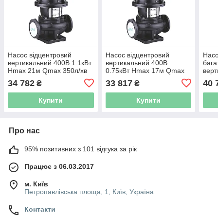
Насос відцентровий
Насос відцентровий
Насо
вертикальний 400В 1.1кВт
вертикальний 400В
бага
Hmax 21м Qmax 350л/хв
0.75кВт Hmax 17м Qmax
верт
LEO 3.0 LPP40-17.5-1.1/2
275л/хв LEO 3.0 LPP40-
H 11
34 782
33 817
40 
₴
₴
(7714133)
13-0.75/2 (7714123)
нерж
LVR1
Купити
Купити
Про нас
95% позитивних з 101 відгука за рік
Працює з 06.03.2017
м. Київ
Петропавлівська площа, 1, Київ, Україна
Контакти