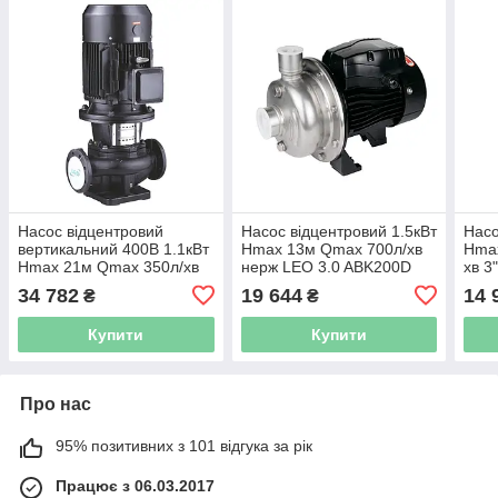
Насос відцентровий
Насос відцентровий 1.5кВт
Насо
вертикальний 400В 1.1кВт
Hmax 13м Qmax 700л/хв
Hmax
Hmax 21м Qmax 350л/хв
нерж LEO 3.0 ABK200D
хв 3
LEO 3.0 LPP40-17.5-1.1/2
(775535)
(775
34 782
19 644
14 
₴
₴
(7714133)
Купити
Купити
Про нас
95% позитивних з 101 відгука за рік
Працює з 06.03.2017