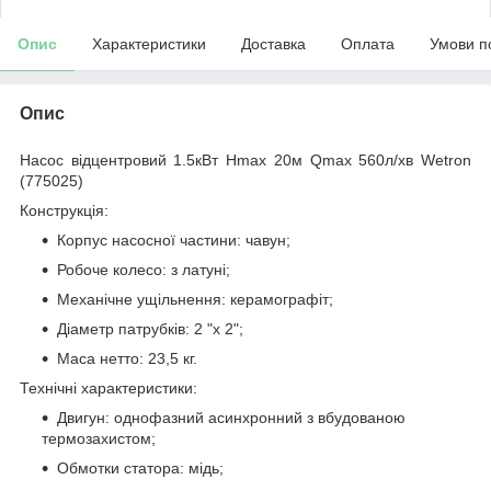
Опис
Характеристики
Доставка
Оплата
Умови п
Опис
Насос відцентровий 1.5кВт Hmax 20м Qmax 560л/хв Wetron
(775025)
Конструкція:
Корпус насосної частини: чавун;
Робоче колесо: з латуні;
Механічне ущільнення: керамографіт;
Діаметр патрубків: 2 "x 2";
Маса нетто: 23,5 кг.
Технічні характеристики:
Двигун: однофазний асинхронний з вбудованою
термозахистом;
Обмотки статора: мідь;