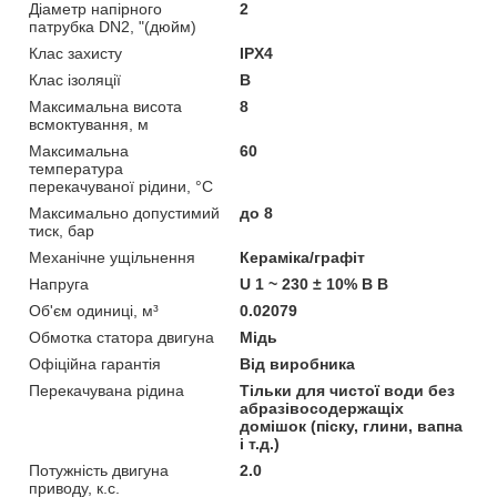
Діаметр напірного
2
патрубка DN2, "(дюйм)
Клас захисту
IPX4
Клас ізоляції
B
Максимальна висота
8
всмоктування, м
Максимальна
60
температура
перекачуваної рідини, °C
Максимально допустимий
до 8
тиск, бар
Механічне ущільнення
Кераміка/графіт
Напруга
U 1 ~ 230 ± 10% В В
Об'єм одиниці, м³
0.02079
Обмотка статора двигуна
Мідь
Офіційна гарантія
Від виробника
Перекачувана рідина
Тільки для чистої води без
абразівосодержащіх
домішок (піску, глини, вапна
і т.д.)
Потужність двигуна
2.0
приводу, к.с.