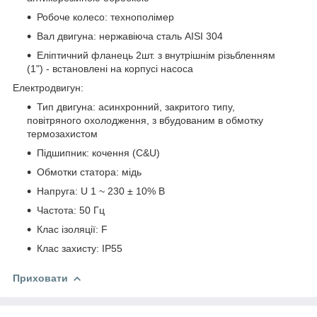
Робоче колесо: технополімер
Вал двигуна: нержавіюча сталь AISI 304
Еліптичний фланець 2шт. з внутрішнім різьбленням
(1") - встановлені на корпусі насоса
Електродвигун:
Тип двигуна: асинхронний, закритого типу,
повітряного охолодження, з вбудованим в обмотку
термозахистом
Підшипник: кочення (C&U)
Обмотки статора: мідь
Напруга: U 1 ~ 230 ± 10% В
Частота: 50 Гц
Клас ізоляції: F
Клас захисту: IP55
Приховати