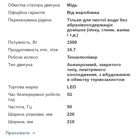
Обмотка статора двигуна
Мідь
Офіційна гарантія
Від виробника
Перекачувана рідина
Тільки для чистої води без
абразівосодержащіх
домішок (піску, глини, вапна
і т.д.)
Потужність, Вт
1500
Продуктивність min, л/хв
16.7
Робоче колесо
Технополімер
Тип двигуна
Асинхронний, закритого
типу, повітряного
охолодження, з вбудованою
в обмотку термозахистом
Торгова марка
LEO
Час безперервної роботи,
S1
год
Частота, Гц
50
Ширина упаковки, мм
220
Ширина, мм
210
Приховати