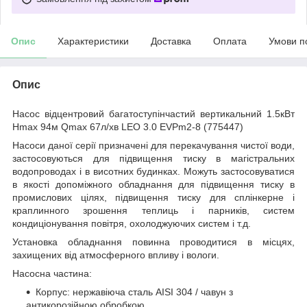
Опис
Характеристики
Доставка
Оплата
Умови п
Опис
Насос відцентровий багатоступінчастий вертикальний 1.5кВт
Hmax 94м Qmax 67л/хв LEO 3.0 EVPm2-8 (775447)
Насоси даної серії призначені для перекачування чистої води,
застосовуються для підвищення тиску в магістральних
водопроводах і в висотних будинках. Можуть застосовуватися
в якості допоміжного обладнання для підвищення тиску в
промислових цілях, підвищення тиску для сплінкерне і
краплинного зрошення теплиць і парників, систем
кондиціонування повітря, охолоджуючих систем і т.д.
Установка обладнання повинна проводитися в місцях,
захищених від атмосферного впливу і вологи.
Насосна частина:
Корпус: нержавіюча сталь AISI 304 / чавун з
антикорозійною обробкою