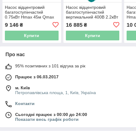
Насос відцентровий
Насос відцентровий
Насо
багатоступінчастий
багатоступінчастий
бага
0.75кВт Hmax 45м Qmax
вертикальний 400В 2.2кВт
Hma
100л/хв нерж LEO 3.0
Hmax 98м Qmax 100л/хв
нер
9 146
16 885
10 
₴
₴
4ACm100S (775415)
LEO 3.0 EVP4-8 (7754573)
(775
Купити
Купити
Про нас
95% позитивних з 101 відгука за рік
Працює з 06.03.2017
м. Київ
Петропавлівська площа, 1, Київ, Україна
Контакти
Сьогодні працює з 00:00 до 24:00
Показати весь графік роботи