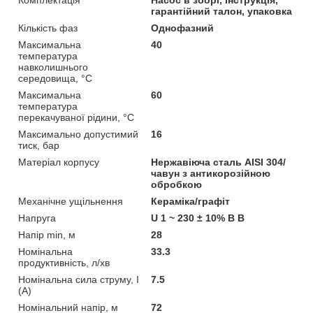
гарантійний талон, упаковка
Кількість фаз
Однофазний
Максимальна
40
температура
навколишнього
середовища, °C
Максимальна
60
температура
перекачуваної рідини, °C
Максимально допустимий
16
тиск, бар
Матеріал корпусу
Нержавіюча сталь AISI 304/
чавун з антикорозійною
обробкою
Механічне ущільнення
Кераміка/графіт
Напруга
U 1 ~ 230 ± 10% В В
Напір min, м
28
Номінальна
33.3
продуктивність, л/хв
Номінальна сила струму, I
7.5
(А)
Номінальний напір, м
72