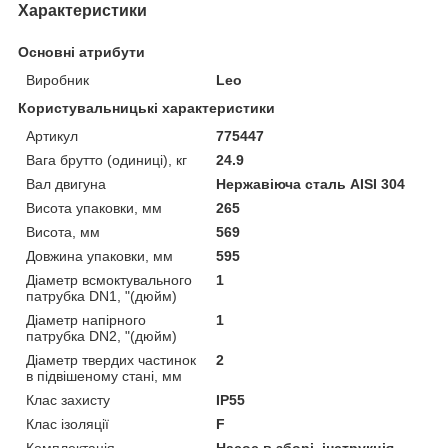
Характеристики
Основні атрибути
Виробник
Leo
Користувальницькі характеристики
Артикул
775447
Вага брутто (одиниці), кг
24.9
Вал двигуна
Нержавіюча сталь AISI 304
Висота упаковки, мм
265
Висота, мм
569
Довжина упаковки, мм
595
Діаметр всмоктувального
1
патрубка DN1, "(дюйм)
Діаметр напірного
1
патрубка DN2, "(дюйм)
Діаметр твердих частинок
2
в підвішеному стані, мм
Клас захисту
IP55
Клас ізоляції
F
Комплектація
Насос в зборі, інструкція,