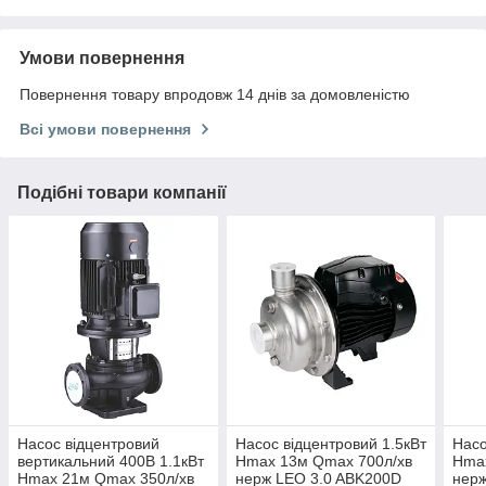
Умови повернення
Повернення товару впродовж 14 днів за домовленістю
Всі умови повернення
Подібні товари компанії
Насос відцентровий
Насос відцентровий 1.5кВт
Насо
вертикальний 400В 1.1кВт
Hmax 13м Qmax 700л/хв
Hma
Hmax 21м Qmax 350л/хв
нерж LEO 3.0 ABK200D
нерж