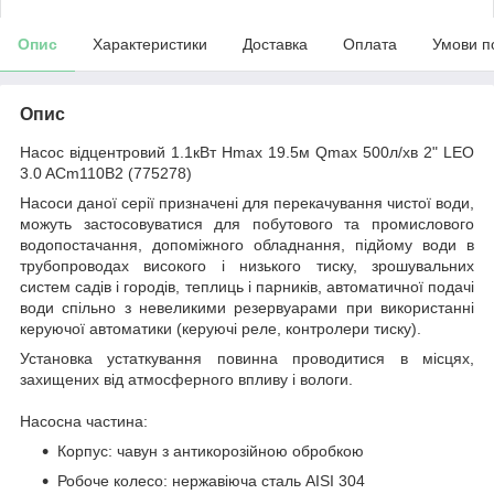
Опис
Характеристики
Доставка
Оплата
Умови п
Опис
Насос відцентровий 1.1кВт Hmax 19.5м Qmax 500л/хв 2" LEO
3.0 ACm110B2 (775278)
Насоси даної серії призначені для перекачування чистої води,
можуть застосовуватися для побутового та промислового
водопостачання, допоміжного обладнання, підйому води в
трубопроводах високого і низького тиску, зрошувальних
систем садів і городів, теплиць і парників, автоматичної подачі
води спільно з невеликими резервуарами при використанні
керуючої автоматики (керуючі реле, контролери тиску).
Установка устаткування повинна проводитися в місцях,
захищених від атмосферного впливу і вологи.
Насосна частина:
Корпус: чавун з антикорозійною обробкою
Робоче колесо: нержавіюча сталь AISI 304