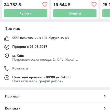
LEO 3.0 LPP40-17.5-1.1/2
(775535)
(775
34 782
19 644
25 
₴
₴
(7714133)
Купити
Купити
Про нас
95% позитивних з 101 відгука за рік
Працює з 06.03.2017
м. Київ
Петропавлівська площа, 1, Київ, Україна
Контакти
Сьогодні працює з 00:00 до 24:00
Показати весь графік роботи
Про нас
Контакти