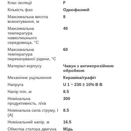
Клас ізоляції
F
Кількість фаз
Однофазний
Максимальна висота
8
всмоктування, м
Максимальна
40
температура
навколишнього
середовища, °C
Максимальна
60
температура
перекачуваної рідини, °C
Матеріал корпусу
Чавун з антикорозійною
обробкою
Механічне ущільнення
Кераміка/графіт
Напруга
U 1 ~ 230 ± 10% В В
Напір min, м
8.5
Номінальна
300
продуктивність, л/хв
Номінальна сила струму, I
8.5
(А)
Номінальний напір, м
16.5
Обмотка статора двигуна
Мідь