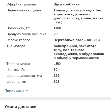
Офіційна гарантія
Від виробника
Перекачувана рідина
Тільки для чистої води без
абразівосодержащіх
домішок (піску, глини, вапна
і т.д.)
Потужність, Вт
1100
Продуктивність min, л/хв
200
Робоче колесо
Нержавіюча сталь AISI 304
Тип мотора
Асинхронний, закритого
типу, повітряного
охолодження, з вбудованою
в обмотку термозахистом
Торгова марка
LEO
Частота, Гц
50
Ширина упаковки, мм
225
Ширина, мм
206
Приховати
Умови доставки