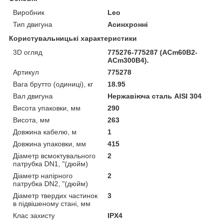
Виробник
Leo
Тип двигуна
Асинхронні
Користувальницькі характеристики
3D огляд
775276-775287 (ACm60B2-
ACm300B4).
Артикул
775278
Вага брутто (одиниці), кг
18.95
Вал двигуна
Нержавіюча сталь AISI 304
Висота упаковки, мм
290
Висота, мм
263
Довжина кабелю, м
1
Довжина упаковки, мм
415
Діаметр всмоктувального
2
патрубка DN1, "(дюйм)
Діаметр напірного
2
патрубка DN2, "(дюйм)
Діаметр твердих частинок
3
в підвішеному стані, мм
Клас захисту
IPX4