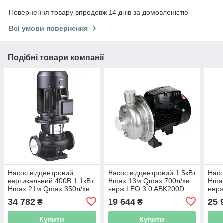
Повернення товару впродовж 14 днів за домовленістю
Всі умови повернення
Подібні товари компанії
Насос відцентровий
Насос відцентровий 1.5кВт
Насо
вертикальний 400В 1.1кВт
Hmax 13м Qmax 700л/хв
Hma
Hmax 21м Qmax 350л/хв
нерж LEO 3.0 ABK200D
нерж
LEO 3.0 LPP40-17.5-1.1/2
(775535)
(775
34 782
19 644
25 
₴
₴
(7714133)
Купити
Купити