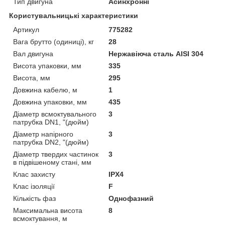
Тип двигуна
Асинхронні
Користувальницькі характеристики
Артикул
775282
Вага брутто (одиниці), кг
28
Вал двигуна
Нержавіюча сталь AISI 304
Висота упаковки, мм
335
Висота, мм
295
Довжина кабелю, м
1
Довжина упаковки, мм
435
Діаметр всмоктувального
3
патрубка DN1, "(дюйм)
Діаметр напірного
3
патрубка DN2, "(дюйм)
Діаметр твердих частинок
3
в підвішеному стані, мм
Клас захисту
IPX4
Клас ізоляції
F
Кількість фаз
Однофазний
Максимальна висота
8
всмоктування, м