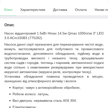
Опис
Характеристики
Доставка
Оплата
Умови п
Опис
Насос відцентровий 1.5кВт Hmax 14.5м Qmax 1000л/хв 3" LEO
3.0 ACm150B3 (775282)
Насоси даної серії призначені для перекачування чистої води,
можуть застосовуватися для побутового та промислового
водопостачання, допоміжного обладнання, підйому води в
трубопроводах високого і низького тиску, зрошувальних
систем садів і городів, теплиць і парників, автоматичної подачі
води спільно з невеликими резервуарами при використанні
керуючої автоматики (керуючі реле, контролери тиску).
Установка обладнання повинна проводитися в місцях,
захищених від атмосферного впливу і вологи.
Корпус: чавун з антикорозійною обробкою;
Робоче колесо: латунь;
Вал двигуна: нержавіюча сталь AISI 304.
Електродвигун: