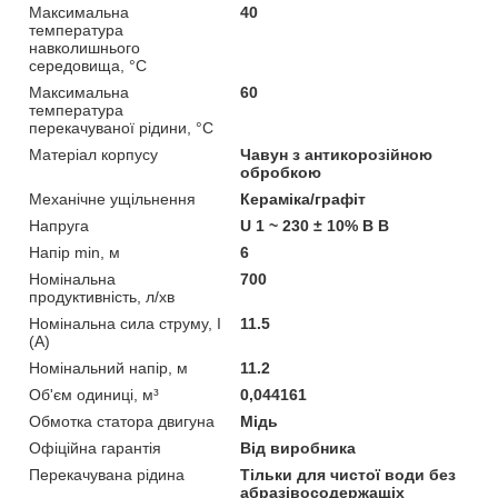
Максимальна
40
температура
навколишнього
середовища, °C
Максимальна
60
температура
перекачуваної рідини, °C
Матеріал корпусу
Чавун з антикорозійною
обробкою
Механічне ущільнення
Кераміка/графіт
Напруга
U 1 ~ 230 ± 10% В В
Напір min, м
6
Номінальна
700
продуктивність, л/хв
Номінальна сила струму, I
11.5
(А)
Номінальний напір, м
11.2
Об'єм одиниці, м³
0,044161
Обмотка статора двигуна
Мідь
Офіційна гарантія
Від виробника
Перекачувана рідина
Тільки для чистої води без
абразівосодержащіх