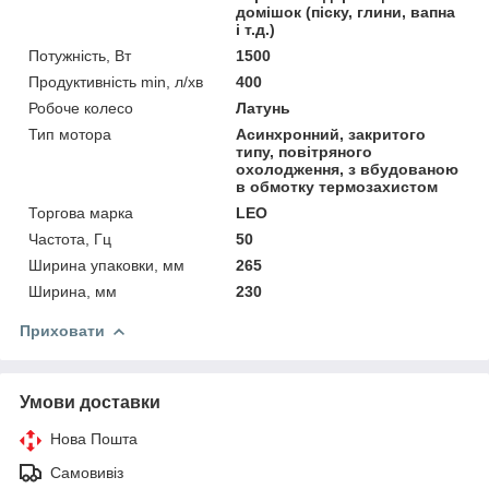
домішок (піску, глини, вапна
і т.д.)
Потужність, Вт
1500
Продуктивність min, л/хв
400
Робоче колесо
Латунь
Тип мотора
Асинхронний, закритого
типу, повітряного
охолодження, з вбудованою
в обмотку термозахистом
Торгова марка
LEO
Частота, Гц
50
Ширина упаковки, мм
265
Ширина, мм
230
Приховати
Умови доставки
Нова Пошта
Самовивіз