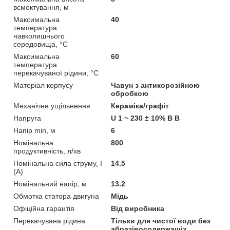
всмоктування, м
Максимальна
40
температура
навколишнього
середовища, °C
Максимальна
60
температура
перекачуваної рідини, °C
Матеріал корпусу
Чавун з антикорозійною
обробкою
Механічне ущільнення
Кераміка/графіт
Напруга
U 1 ~ 230 ± 10% В В
Напір min, м
6
Номінальна
800
продуктивність, л/хв
Номінальна сила струму, I
14.5
(А)
Номінальний напір, м
13.2
Обмотка статора двигуна
Мідь
Офіційна гарантія
Від виробника
Перекачувана рідина
Тільки для чистої води без
абразівосодержащіх