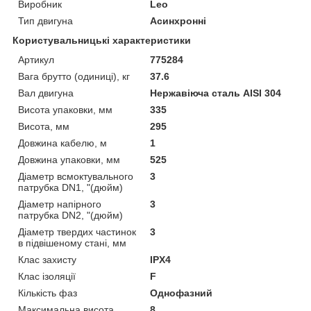
Виробник
Leo
Тип двигуна
Асинхронні
Користувальницькі характеристики
Артикул
775284
Вага брутто (одиниці), кг
37.6
Вал двигуна
Нержавіюча сталь AISI 304
Висота упаковки, мм
335
Висота, мм
295
Довжина кабелю, м
1
Довжина упаковки, мм
525
Діаметр всмоктувального
3
патрубка DN1, "(дюйм)
Діаметр напірного
3
патрубка DN2, "(дюйм)
Діаметр твердих частинок
3
в підвішеному стані, мм
Клас захисту
IPX4
Клас ізоляції
F
Кількість фаз
Однофазний
Максимальна висота
8