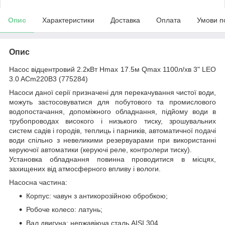
Опис
Характеристики
Доставка
Оплата
Умови п
Опис
Насос відцентровий 2.2кВт Hmax 17.5м Qmax 1100л/хв 3" LEO
3.0 ACm220B3 (775284)
Насоси даної серії призначені для перекачування чистої води,
можуть застосовуватися для побутового та промислового
водопостачання, допоміжного обладнання, підйому води в
трубопроводах високого і низького тиску, зрошувальних
систем садів і городів, теплиць і парників, автоматичної подачі
води спільно з невеликими резервуарами при використанні
керуючої автоматики (керуючі реле, контролери тиску).
Установка обладнання повинна проводитися в місцях,
захищених від атмосферного впливу і вологи.
Насосна частина:
Корпус: чавун з антикорозійною обробкою;
Робоче колесо: латунь;
Вал двигуна: нержавіюча сталь AISI 304.