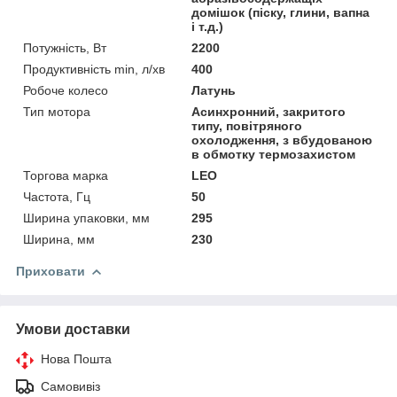
домішок (піску, глини, вапна
і т.д.)
Потужність, Вт
2200
Продуктивність min, л/хв
400
Робоче колесо
Латунь
Тип мотора
Асинхронний, закритого
типу, повітряного
охолодження, з вбудованою
в обмотку термозахистом
Торгова марка
LEO
Частота, Гц
50
Ширина упаковки, мм
295
Ширина, мм
230
Приховати
Умови доставки
Нова Пошта
Самовивіз