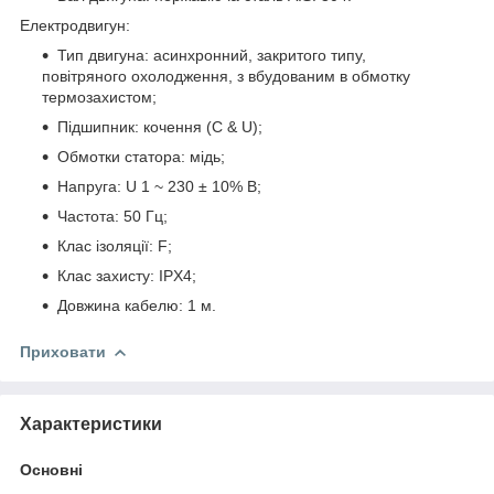
Електродвигун:
Тип двигуна: асинхронний, закритого типу,
повітряного охолодження, з вбудованим в обмотку
термозахистом;
Підшипник: кочення (C & U);
Обмотки статора: мідь;
Напруга: U 1 ~ 230 ± 10% В;
Частота: 50 Гц;
Клас ізоляції: F;
Клас захисту: IPХ4;
Довжина кабелю: 1 м.
Приховати
Характеристики
Основні