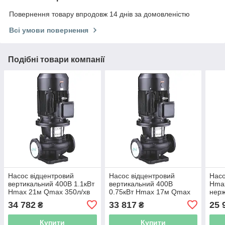
Повернення товару впродовж 14 днів за домовленістю
Всі умови повернення
Подібні товари компанії
Насос відцентровий
Насос відцентровий
Насо
вертикальний 400В 1.1кВт
вертикальний 400В
Hma
Hmax 21м Qmax 350л/хв
0.75кВт Hmax 17м Qmax
нерж
LEO 3.0 LPP40-17.5-1.1/2
275л/хв LEO 3.0 LPP40-
(775
34 782
33 817
25 
₴
₴
(7714133)
13-0.75/2 (7714123)
Купити
Купити