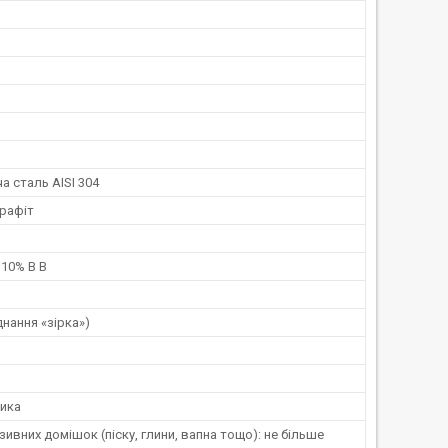
 сталь AISI 304
графіт
 10% В В
єднання «зірка»)
ника
зивних домішок (піску, глини, вапна тощо): не більше