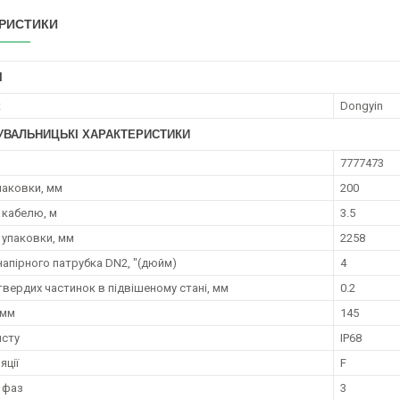
РИСТИКИ
І
к
Dongyin
УВАЛЬНИЦЬКІ ХАРАКТЕРИСТИКИ
7777473
паковки, мм
200
кабелю, м
3.5
упаковки, мм
2258
напірного патрубка DN2, "(дюйм)
4
твердих частинок в підвішеному стані, мм
0.2
 мм
145
исту
IP68
яції
F
ь фаз
3