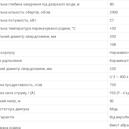
ьна глибина занурення під дзеркало води, м
80
ьна кількість обертів, об/хв
2900
ьна потужність, кВт
27
ьна температура перекачуваної рідини, °C
+50
ьний діаметр свердловини, мм
350
108
 корпусу
Нержавіюча
е ущільнення
Кераміка/
ний діаметр свердловини, мм
250
U 3 ~ 400 ±
на продуктивність, л/хв
750
а сила струму, I (А)
Y33 (Y - з'
ний напір, м
82
статора двигуна
Мідь
гарантія
Від вироб
Вміст абра
вана рідина