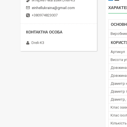
Інтернет-магазин Dreli-K3
ХАРАКТЕ
einhellukraina@gmail.com
+380974823007
ОСНОВН
Виробни
Dreli-K3
КОРИСТ
Артикул
Висота у
Довжина 
Довжина 
Діаметр 
Діаметр 
Діаметр,
Клас зах
Клас ізол
Кількіст