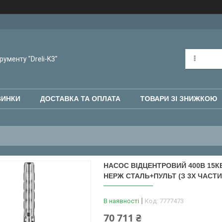
рументу "Dreli-K3"
ВИНКИ
ДОСТАВКА ТА ОПЛАТА
ТОВАРИ ЗІ ЗНИЖКОЮ
НАСОС ВІДЦЕНТРОВИЙ 400В 15КВТ
НЕРЖ СТАЛЬ+ПУЛЬТ (З 3Х ЧАСТИН
В наявності
Код:
7777473
70 711 ₴