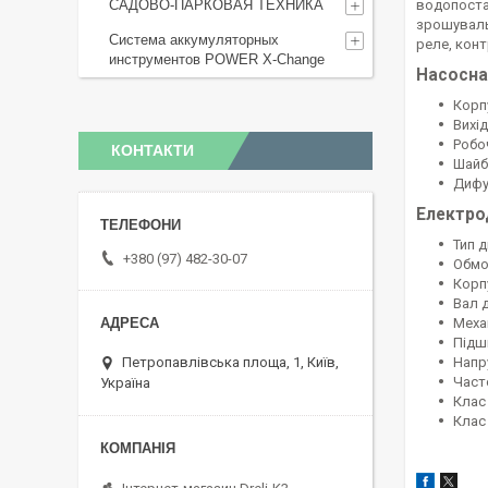
САДОВО-ПАРКОВАЯ ТЕХНИКА
водопоста
зрошуваль
Система аккумуляторных
реле, конт
инструментов POWER X-Change
Насосна
Корп
Вихi
Робо
КОНТАКТИ
Шайб
Дифу
Електро
Тип 
+380 (97) 482-30-07
Обмо
Корп
Вал д
Механ
Пiдш
Петропавлівська площа, 1, Київ,
Напру
Часто
Україна
Клас 
Клас 