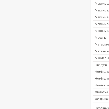
Максимал
Максимал
Максимал
Максимал
Максимал
Маса, кг
Матеріал
Механічн
Мінімаль
Напруга
Номіналь
Номінальн
Номіналь
Обмотка 
Офіційна 
Перекачу