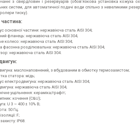
чанні з свердловин і резервуарів (обов'язкова установка кожуха о
них систем, для автоматичної подачі води спільно з невеликими резе
ролери тиску).
 частина:
ус основної частини: нержавiюча сталь AISI 304;
дний фланець: нержавiюча сталь AISI 304;
че колесо: нержавiюча сталь AISI 304;
а фасонна роздiлювальна: нержавiюча сталь AISI 304;
зор: нержавiюча сталь AISI 304.
двигун:
двигуна: маслонаповнений, з вбудованим в обмотку термозахистом;
тка статора: мiдь;
ус електродвигуна: нержавiюча сталь AISI 304;
вигуна: нержавiюча сталь AISI 304;
ічне ущільнення: керамiка/графiт;
ипник: кочення (С&U);
га: U 3 ~ 400 ± 10% В;
та: 50 Гц;
iзоляцiї: F;
захисту: IP68.