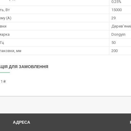
0.25%
ть, Вт
15000
уму (А)
29
овки
Дерев'яни
марка
Dongyin
 Гц
50
паковки, мм
200
ЦІЯ ДЛЯ ЗАМОВЛЕННЯ
1 ₴