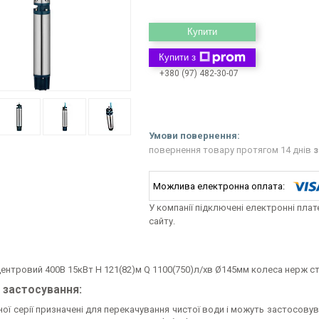
Купити
Купити з
+380 (97) 482-30-07
повернення товару протягом 14 днів
з
У компанії підключені електронні пла
сайту.
центровий 400В 15кВт H 121(82)м Q 1100(750)л/хв Ø145мм колеса нерж с
 застосування:
ної серії призначені для перекачування чистої води і можуть застосов