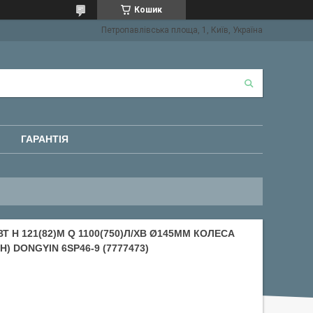
Кошик
Петропавлівська площа, 1, Київ, Україна
ГАРАНТІЯ
 H 121(82)М Q 1100(750)Л/ХВ Ø145ММ КОЛЕСА
) DONGYIN 6SP46-9 (7777473)