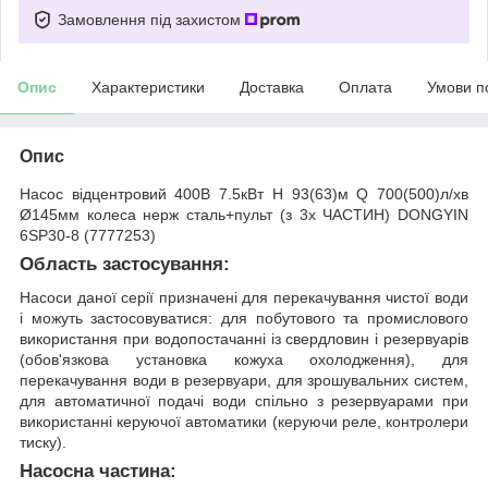
Замовлення під захистом
Опис
Характеристики
Доставка
Оплата
Умови п
Опис
Насос відцентровий 400В 7.5кВт H 93(63)м Q 700(500)л/хв
Ø145мм колеса нерж сталь+пульт (з 3х ЧАСТИН) DONGYIN
6SP30-8 (7777253)
Область застосування:
Насоси даної серії призначені для перекачування чистої води
і можуть застосовуватися: для побутового та промислового
використання при водопостачанні iз свердловин і резервуарів
(обов'язкова установка кожуха охолодження), для
перекачування води в резервуари, для зрошувальних систем,
для автоматичної подачі води спільно з резервуарами при
використанні керуючої автоматики (керуючи реле, контролери
тиску).
Насосна частина: