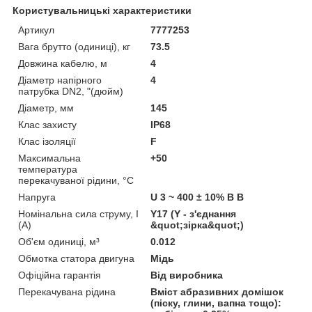
Користувальницькі характеристики
Артикул
7777253
Вага брутто (одиниці), кг
73.5
Довжина кабелю, м
4
Діаметр напірного
4
патрубка DN2, "(дюйм)
Діаметр, мм
145
Клас захисту
IP68
Клас ізоляції
F
Максимальна
+50
температура
перекачуваної рідини, °C
Напруга
U 3 ~ 400 ± 10% В В
Номінальна сила струму, I
Y17 (Y - з'єднання
(А)
&quot;зірка&quot;)
Об'єм одиниці, м³
0.012
Обмотка статора двигуна
Мідь
Офіційна гарантія
Від виробника
Перекачувана рідина
Вміст абразивних домішок
(піску, глини, вапна тощо):