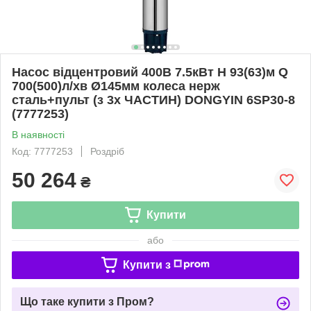
Насос відцентровий 400В 7.5кВт H 93(63)м Q
700(500)л/хв Ø145мм колеса нерж
сталь+пульт (з 3х ЧАСТИН) DONGYIN 6SP30-8
(7777253)
В наявності
Код: 7777253
Роздріб
50 264
₴
Купити
або
Купити з
Що таке купити з Пром?