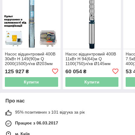
Насос відцентровий 400В
Насос відцентровий 400В
Насо
30кВт H 149(90)м Q
11кВт H 94(64)м Q
7.5к
2000(1500)л/хв Ø203мм
1100(750)л/хв Ø145мм
400(
колеса нерж сталь+пульт
колеса нерж сталь+пульт
коле
125 927
60 054
53 
₴
₴
(з 3х ЧАСТИН) DONGYIN
(з 3х ЧАСТИН) DONGYIN
(з 3
8SP95-7 (7778283)
6SP46-7 (7777453)
6SP1
Купити
Купити
Про нас
95% позитивних з 101 відгука за рік
Працює з 06.03.2017
м. Київ