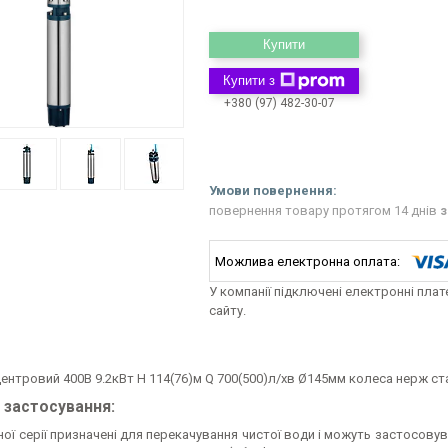
Купити
Купити з
+380 (97) 482-30-07
повернення товару протягом 14 днів
з
У компанії підключені електронні пла
сайту.
ентровий 400В 9.2кВт H 114(76)м Q 700(500)л/хв Ø145мм колеса нерж ста
 застосування:
ної серії призначені для перекачування чистої води і можуть застосов