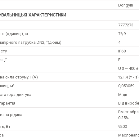
к
Dongyin
УВАЛЬНИЦЬКІ ХАРАКТЕРИСТИКИ
7777273
то (одиниці), кг
76,9
напірного патрубка DN2, "(дюйм)
4
исту
IP68
яції
F
U 3 ~ 400 ±
а сила струму, I (А)
Y21.4 (Y - 
ниці, м³
0,053059
статора двигуна
Мідь
гарантія
Від вироб
Вміст абра
вана рідина
0.25%
ть, Вт
9200
ра
Маслонап