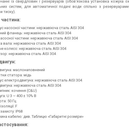
чанні iз свердловин і резервуарів (обов'язкова установка кожуха о
них систем, для автоматичної подачі води спільно з резервуарами
и тиску).
 частина:
ус насосної частини: нержавіюча сталь AISI 304
дний фланець: нержавіюча сталь AISI 304
насосної частини: нержавіюча сталь AISI 304
а вала: нержавіюча сталь AISI 304
че колесо: нержавіюча сталь AISI 304
зор: нержавіюча сталь AISI 304
двигун:
двигуна: маслонаповнений
тки статора: мідь
ус електродвигуна: нержавіюча сталь AISI 304
двигуна: нержавіюча сталь AISI 304
ипник: кочення (C&U)
га: U 3 ~ 400 ± 10% В
та: 50 Гц
ізоляції: F
захисту: IP68
ина кабелю: див. Таблицю «Габаритні розміри»
астосування: