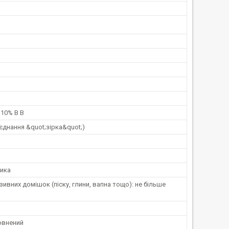
 10% В В
з'єднання &quot;зірка&quot;)
ника
зивних домішок (піску, глини, вапна тощо): не більше
овнений