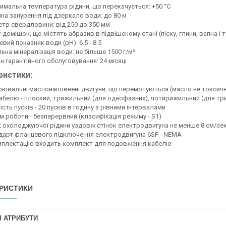
имальна температура рідини, що перекачується: +50 °С
ина занурення під дзеркало води: до 80 м
етр свердловини: від 250 до 350 мм
 домішок, що містять абразив в підвішеному стані (піску, глини, вапна і т.
вий показник води (рН): 6.5 - 8.5
ьна мінералізація води: не більше 1500 г/м³
н гарантійного обслуговування: 24 місяці
ристики:
рювальні маслонаповнені двигуни, що перемотуються (масло не токсич
кабелю - плоский, трижильний (для однофазних), чотирижильний (для тр
ість пусків - 20 пусків в годину з рівними інтервалами
м роботи - безперервний (класифікація режиму - S1)
к охолоджуючої рідини уздовж стінок електродвигуна не менше 8 см/се
дарт фланцевого підключення електродвигуна 6SР - NEMA
мплектацію входить комплект для подовження кабелю
РИСТИКИ
І АТРИБУТИ