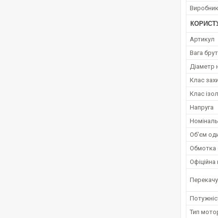
Виробни
КОРИСТ
Артикул
Вага брут
Діаметр 
Клас зах
Клас ізол
Напруга
Номінальн
Об'єм оди
Обмотка 
Офіційна 
Перекачу
Потужніс
Тип мото