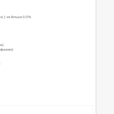
ін.): не більше 0.25%
не)
ифазних)
к