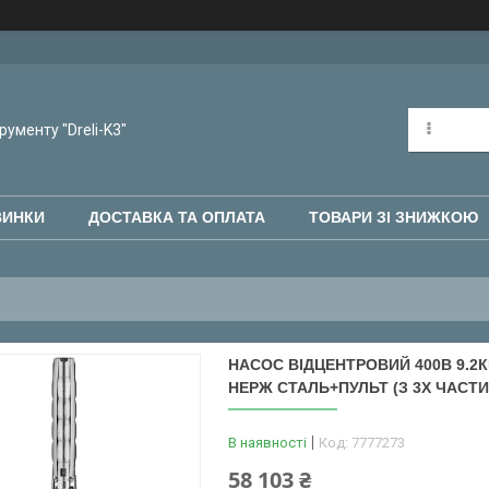
рументу "Dreli-K3"
ВИНКИ
ДОСТАВКА ТА ОПЛАТА
ТОВАРИ ЗІ ЗНИЖКОЮ
НАСОС ВІДЦЕНТРОВИЙ 400В 9.2КВ
НЕРЖ СТАЛЬ+ПУЛЬТ (З 3Х ЧАСТИН
В наявності
Код:
7777273
58 103 ₴