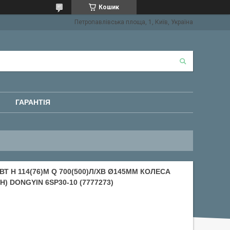
Кошик
Петропавлівська площа, 1, Київ, Україна
ГАРАНТІЯ
Т H 114(76)М Q 700(500)Л/ХВ Ø145ММ КОЛЕСА
) DONGYIN 6SP30-10 (7777273)