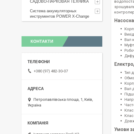
САДОВО-ПАРКОВАЯ ТЕХНИКА
водопоста
зрошуваль
Система аккумуляторных
контролер
инструментов POWER X-Change
Насосна
Корп
Вихі
Вал 
КОНТАКТИ
Муфт
Робо
Дифу
Електро
+380 (97) 482-30-07
Тип 
Обмо
Корп
Вал 
Підш
Петропавлівська площа, 1, Київ,
Напру
Часто
Україна
Клас 
Клас 
Довж
Умови з