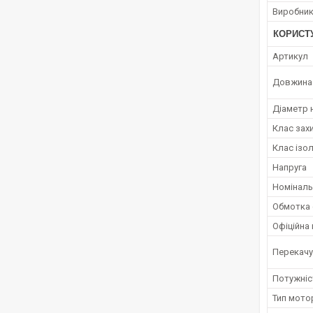
Виробни
КОРИСТ
Артикул
Довжина 
Діаметр 
Клас зах
Клас ізол
Напруга
Номінальн
Обмотка 
Офіційна 
Перекачу
Потужніс
Тип мото