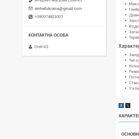
Інтернет-магазин Dreli-K3
Макс
einhellukraina@gmail.com
Глиб
Діам
+380974823007
Зміст
Водне
Загал
Термі
Характе
Dreli-K3
Зану
Тип 
Кільк
Режи
Поті
Стан
У ко
ХАРАКТЕ
ОСНОВН