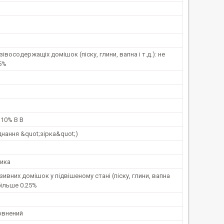
зівосодержащіх домішок (піску, глини, вапна і т.д.): не
5%
 10% В В
єднання &quot;зірка&quot;)
ника
зивних домішок у підвішеному стані (піску, глини, вапна
більше 0.25%
овнений