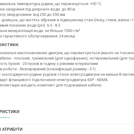
имальна температура рідини, що перекачується: +50 °С
ина занурення під дзеркало води: до 80 м
етр свердловини: від 250 до 350 мм
 домішок, що містять абразив в підвішеному стані (піску, глини, вапна і т.
вий показник води (рН): 6.5 - 8.5
ьна мінералізація води: не більше 1500 г/м³
н гарантійного обслуговування: 24 місяці
ристики:
рювальні маслонаповнені двигуни, що перемотуються (масло не токсич
кабелю - плоский, трижильний (для однофазних), чотирижильний (для тр
ість пусків - 20 пусків в годину з рівними інтервалами
м роботи - безперервний (класифікація режиму - S1)
к охолоджуючої рідини уздовж стінок електродвигуна не менше 8 см/се
дарт фланцевого підключення електродвигуна 6SР - NEMA
мплектацію входить комплект для подовження кабелю
РИСТИКИ
І АТРИБУТИ