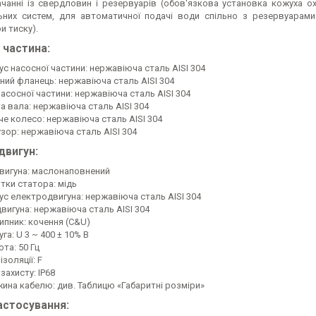
чанні iз свердловин і резервуарів (обов'язкова установка кожуха о
них систем, для автоматичної подачі води спільно з резервуарами
и тиску).
 частина:
ус насосної частини: нержавіюча сталь AISI 304
дний фланець: нержавіюча сталь AISI 304
насосної частини: нержавіюча сталь AISI 304
а вала: нержавіюча сталь AISI 304
че колесо: нержавіюча сталь AISI 304
зор: нержавіюча сталь AISI 304
двигун:
двигуна: маслонаповнений
тки статора: мідь
ус електродвигуна: нержавіюча сталь AISI 304
двигуна: нержавіюча сталь AISI 304
ипник: кочення (C&U)
га: U 3 ~ 400 ± 10% В
та: 50 Гц
ізоляції: F
захисту: IP68
ина кабелю: див. Таблицю «Габаритні розміри»
астосування: