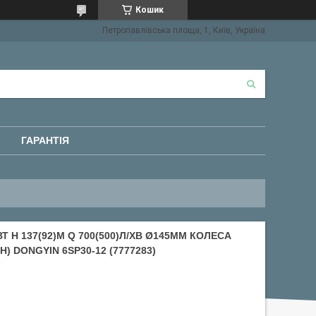
Кошик
Петропавлівська площа, 1, Київ, Україна
ГАРАНТІЯ
 H 137(92)М Q 700(500)Л/ХВ Ø145ММ КОЛЕСА
) DONGYIN 6SP30-12 (7777283)