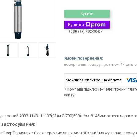
Купити
Купити з
+380 (97) 482-30-07
повернення товару протягом 14 днів
з
У компанії підключені електронні пла
сайту.
ентровий 400В 11кВт H 137(92)м Q 700(500)л/хв Ø145мм колеса нерж ста
 застосування:
ної серії призначені для перекачування чистої води і можуть застосов