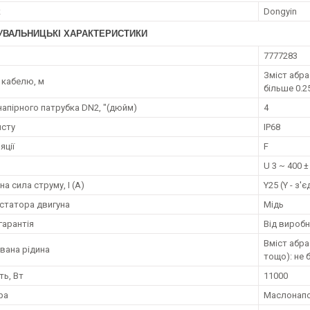
к
Dongyin
УВАЛЬНИЦЬКІ ХАРАКТЕРИСТИКИ
7777283
Зміст абра
кабелю, м
більше 0.2
напірного патрубка DN2, "(дюйм)
4
исту
IP68
яції
F
U 3 ~ 400 ±
а сила струму, I (А)
Y25 (Y - з'
статора двигуна
Мідь
гарантія
Від вироб
Вміст абра
вана рідина
тощо): не 
ть, Вт
11000
ра
Маслонап