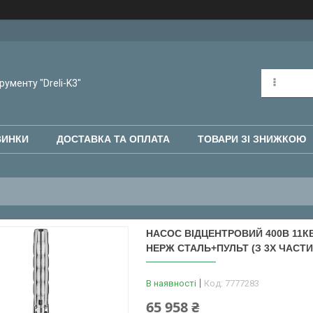
рументу "Dreli-K3"
ВИНКИ
ДОСТАВКА ТА ОПЛАТА
ТОВАРИ ЗІ ЗНИЖКОЮ
НАСОС ВІДЦЕНТРОВИЙ 400В 11КВТ
НЕРЖ СТАЛЬ+ПУЛЬТ (З 3Х ЧАСТИН
В наявності
Код:
7777283
65 958 ₴