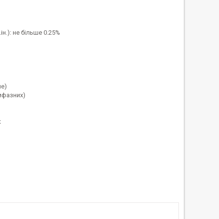
ін.): не більше 0.25%
не)
ифазних)
к