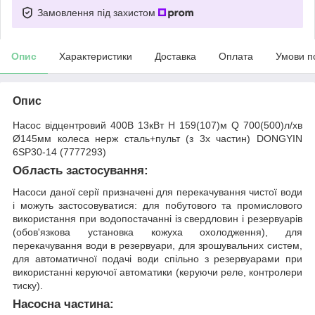
Замовлення під захистом
Опис
Характеристики
Доставка
Оплата
Умови п
Опис
Насос відцентровий 400В 13кВт H 159(107)м Q 700(500)л/хв
Ø145мм колеса нерж сталь+пульт (з 3х частин) DONGYIN
6SP30-14 (7777293)
Область застосування:
Насоси даної серії призначені для перекачування чистої води
і можуть застосовуватися: для побутового та промислового
використання при водопостачанні iз свердловин і резервуарів
(обов'язкова установка кожуха охолодження), для
перекачування води в резервуари, для зрошувальних систем,
для автоматичної подачі води спільно з резервуарами при
використанні керуючої автоматики (керуючи реле, контролери
тиску).
Насосна частина: