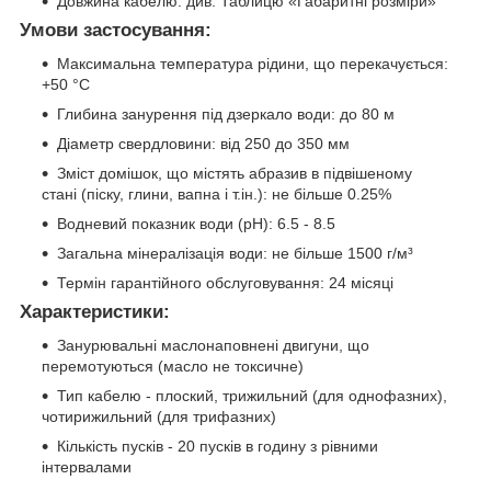
Довжина кабелю: див. Таблицю «Габаритні розміри»
Умови застосування:
Максимальна температура рідини, що перекачується:
+50 °С
Глибина занурення під дзеркало води: до 80 м
Діаметр свердловини: від 250 до 350 мм
Зміст домішок, що містять абразив в підвішеному
стані (піску, глини, вапна і т.ін.): не більше 0.25%
Водневий показник води (рН): 6.5 - 8.5
Загальна мінералізація води: не більше 1500 г/м³
Термін гарантійного обслуговування: 24 місяці
Характеристики:
Занурювальні маслонаповнені двигуни, що
перемотуються (масло не токсичне)
Тип кабелю - плоский, трижильний (для однофазних),
чотирижильний (для трифазних)
Кількість пусків - 20 пусків в годину з рівними
інтервалами