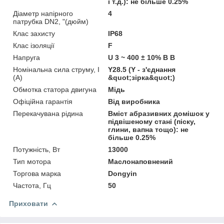
і т.д.): не більше 0.25%
Діаметр напірного
4
патрубка DN2, "(дюйм)
Клас захисту
IP68
Клас ізоляції
F
Напруга
U 3 ~ 400 ± 10% В В
Номінальна сила струму, I
Y28.5 (Y - з'єднання
(А)
&quot;зірка&quot;)
Обмотка статора двигуна
Мідь
Офіційна гарантія
Від виробника
Перекачувана рідина
Вміст абразивних домішок у
підвішеному стані (піску,
глини, вапна тощо): не
більше 0.25%
Потужність, Вт
13000
Тип мотора
Маслонаповнений
Торгова марка
Dongyin
Частота, Гц
50
Приховати