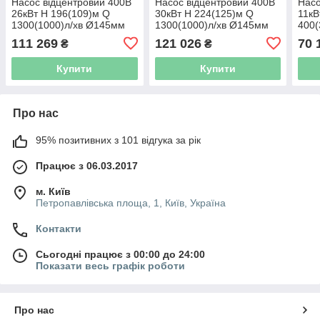
Насос відцентровий 400В
Насос відцентровий 400В
Насо
26кВт H 196(109)м Q
30кВт H 224(125)м Q
11кВ
1300(1000)л/хв Ø145мм
1300(1000)л/хв Ø145мм
400(
колеса нерж сталь+пульт
колеса нерж сталь+пульт
коле
111 269
121 026
70 
₴
₴
(з 3х частин) DONGYIN
(З 3х ЧАСТЕЙ) DONGYIN
(з 3
6SP60-14 (7777713)
6SP60-16 (7777733)
6SP1
Купити
Купити
Про нас
95% позитивних з 101 відгука за рік
Працює з 06.03.2017
м. Київ
Петропавлівська площа, 1, Київ, Україна
Контакти
Сьогодні працює з 00:00 до 24:00
Показати весь графік роботи
Про нас