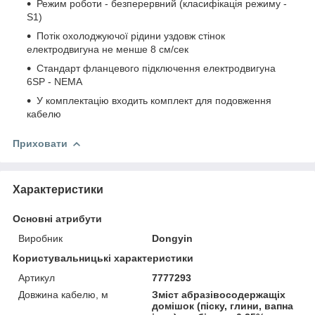
Режим роботи - безперервний (класифікація режиму -
S1)
Потік охолоджуючої рідини уздовж стінок
електродвигуна не менше 8 см/сек
Стандарт фланцевого підключення електродвигуна
6SР - NEMA
У комплектацію входить комплект для подовження
кабелю
Приховати
Характеристики
Основні атрибути
Виробник
Dongyin
Користувальницькі характеристики
Артикул
7777293
Довжина кабелю, м
Зміст абразівосодержащіх
домішок (піску, глини, вапна