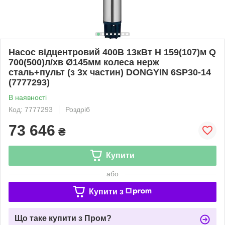
Насос відцентровий 400В 13кВт H 159(107)м Q
700(500)л/хв Ø145мм колеса нерж
сталь+пульт (з 3х частин) DONGYIN 6SP30-14
(7777293)
В наявності
Код: 7777293
Роздріб
73 646
₴
Купити
або
Купити з
Що таке купити з Пром?