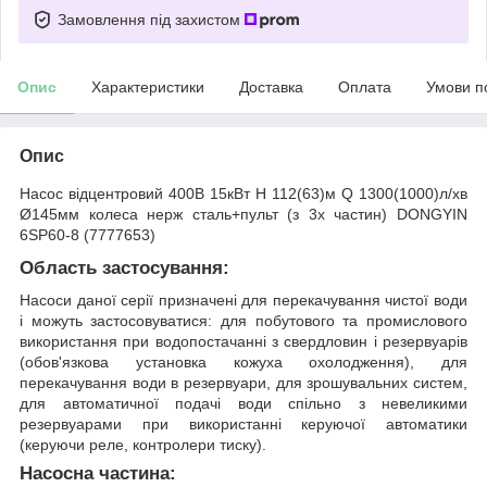
Замовлення під захистом
Опис
Характеристики
Доставка
Оплата
Умови п
Опис
Насос відцентровий 400В 15кВт H 112(63)м Q 1300(1000)л/хв
Ø145мм колеса нерж сталь+пульт (з 3х частин) DONGYIN
6SP60-8 (7777653)
Область застосування:
Насоси даної серії призначені для перекачування чистої води
і можуть застосовуватися: для побутового та промислового
використання при водопостачанні з свердловин і резервуарів
(обов'язкова установка кожуха охолодження), для
перекачування води в резервуари, для зрошувальних систем,
для автоматичної подачі води спільно з невеликими
резервуарами при використанні керуючої автоматики
(керуючи реле, контролери тиску).
Насосна частина: