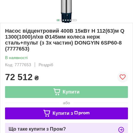
Насос відцентровий 400В 15кВт H 112(63)м Q
1300(1000)л/хв Ø145мм колеса нерж
сталь+пульт (з 3х частин) DONGYIN 6SP60-8
(7777653)
В наявності
Код: 7777653
Роздріб
72 512
₴
Купити
або
Купити з
Що таке купити з Пром?