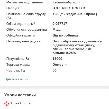
Механічне ущільнення
Кераміка/графіт
Напруга
U 3 ~ 400 ± 10% В В
Номінальна сила струму, I
Y33 (Y - з'єднання «зірка»)
(А)
Об'єм одиниці, м³
0,057717
Обмотка статора двигуна
Мідь
Офіційна гарантія
Від виробника
Перекачувана рідина
Вміст абразивних домішок у
підвішеному стані (піску,
глини, вапна тощо): не
більше 0.25%
Потужність, Вт
15000
Торгова марка
Dongyin
Частота, Гц
50
Приховати
Умови доставки
Нова Пошта