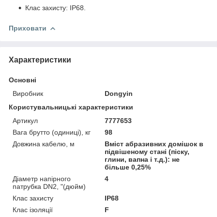
Клас захисту: IP68.
Приховати
Характеристики
Основні
Виробник
Dongyin
Користувальницькі характеристики
Артикул
7777653
Вага брутто (одиниці), кг
98
Довжина кабелю, м
Вміст абразивних домішок в
підвішеному стані (піску,
глини, вапна і т.д.): не
більше 0,25%
Діаметр напірного
4
патрубка DN2, "(дюйм)
Клас захисту
IP68
Клас ізоляції
F