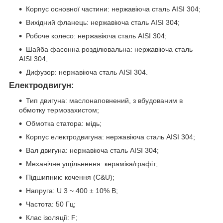
Корпус основної частини: нержавiюча сталь AISI 304;
Вихiдний фланець: нержавiюча сталь AISI 304;
Робоче колесо: нержавiюча сталь AISI 304;
Шайба фасонна роздiлювальна: нержавiюча сталь
AISI 304;
Дифузор: нержавiюча сталь AISI 304.
Електродвигун:
Тип двигуна: маслонаповнений, з вбудованим в
обмотку термозахистом;
Обмотка статора: мiдь;
Корпус електродвигуна: нержавiюча сталь AISI 304;
Вал двигуна: нержавiюча сталь AISI 304;
Механічне ущільнення: керамiка/графiт;
Пiдшипник: кочення (С&U);
Напруга: U 3 ~ 400 ± 10% В;
Частота: 50 Гц;
Клас iзоляцiї: F;