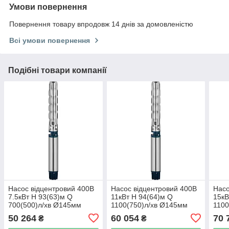
Умови повернення
Повернення товару впродовж 14 днів за домовленістю
Всі умови повернення
Подібні товари компанії
Насос відцентровий 400В
Насос відцентровий 400В
Насо
7.5кВт H 93(63)м Q
11кВт H 94(64)м Q
15кВ
700(500)л/хв Ø145мм
1100(750)л/хв Ø145мм
1100
колеса нерж сталь+пульт
колеса нерж сталь+пульт
коле
50 264
60 054
70 
₴
₴
(з 3х ЧАСТИН) DONGYIN
(з 3х ЧАСТИН) DONGYIN
(з 3