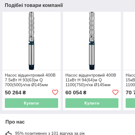
Подібні товари компанії
Насос відцентровий 400В
Насос відцентровий 400В
Насо
7.5кВт H 93(63)м Q
11кВт H 94(64)м Q
15кВ
700(500)л/хв Ø145мм
1100(750)л/хв Ø145мм
1100
колеса нерж сталь+пульт
колеса нерж сталь+пульт
коле
50 264
60 054
70 
₴
₴
(з 3х ЧАСТИН) DONGYIN
(з 3х ЧАСТИН) DONGYIN
(з 3
6SP30-8 (7777253)
6SP46-7 (7777453)
6SP4
Купити
Купити
Про нас
95% позитивних з 101 відгука за рік