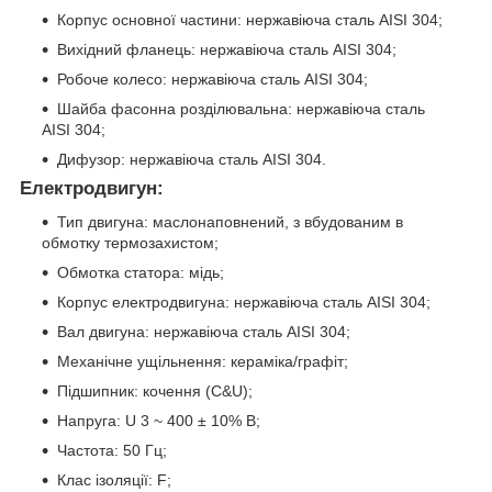
Корпус основної частини: нержавiюча сталь AISI 304;
Вихiдний фланець: нержавiюча сталь AISI 304;
Робоче колесо: нержавiюча сталь AISI 304;
Шайба фасонна роздiлювальна: нержавiюча сталь
AISI 304;
Дифузор: нержавiюча сталь AISI 304.
Електродвигун:
Тип двигуна: маслонаповнений, з вбудованим в
обмотку термозахистом;
Обмотка статора: мiдь;
Корпус електродвигуна: нержавiюча сталь AISI 304;
Вал двигуна: нержавiюча сталь AISI 304;
Механічне ущільнення: керамiка/графiт;
Пiдшипник: кочення (С&U);
Напруга: U 3 ~ 400 ± 10% В;
Частота: 50 Гц;
Клас iзоляцiї: F;