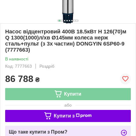
Насос відцентровий 400В 18.5кВт H 126(70)м
Q 1300(1000)л/хв Ø145мм колеса нерж
сталь+пульт (з 3х частин) DONGYIN 6SP60-9
(7777663)
В наявності
Код: 7777663
Роздріб
86 788
₴
Купити
або
Купити з
Що таке купити з Пром?