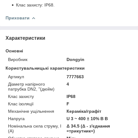
Клас захисту: IP68.
Приховати
Характеристики
Основні
Виробник
Dongyin
Користувальницькі характеристики
Артикул
7777663
Діаметр напірного
4
патрубка DN2, "(дюйм)
Клас захисту
IP68
Клас ізоляції
F
Механічне ущільнення
Кераміка/графіт
Напруга
U 3 ~ 400 ± 10% В В
Номінальна сила струму, I
Δ 34.5 (Δ - з'єднання
(А)
«трикутник»)