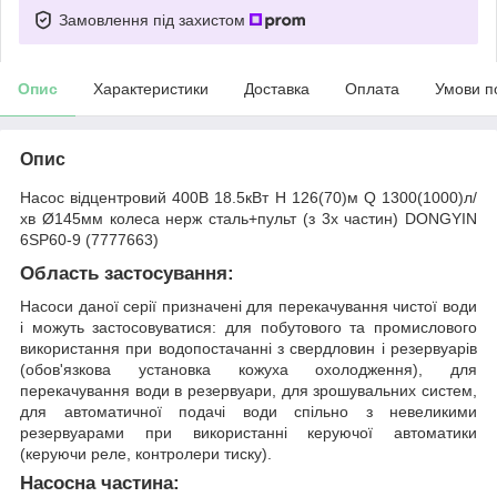
Замовлення під захистом
Опис
Характеристики
Доставка
Оплата
Умови п
Опис
Насос відцентровий 400В 18.5кВт H 126(70)м Q 1300(1000)л/
хв Ø145мм колеса нерж сталь+пульт (з 3х частин) DONGYIN
6SP60-9 (7777663)
Область застосування:
Насоси даної серії призначені для перекачування чистої води
і можуть застосовуватися: для побутового та промислового
використання при водопостачанні з свердловин і резервуарів
(обов'язкова установка кожуха охолодження), для
перекачування води в резервуари, для зрошувальних систем,
для автоматичної подачі води спільно з невеликими
резервуарами при використанні керуючої автоматики
(керуючи реле, контролери тиску).
Насосна частина: