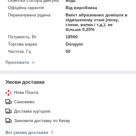
Обмотка статора двигуна
Мідь
Офіційна гарантія
Від виробника
Перекачувана рідина
Вміст абразивних домішок в
підвішеному стані (піску,
глини, вапна і т.д.): не
більше 0,25%
Потужність, Вт
18500
Торгова марка
Dongyin
Частота, Гц
50
Приховати
Умови доставки
Нова Пошта
Самовивіз
Доставка кур'єром
Замовити доставку по Києву
Всі умови доставки