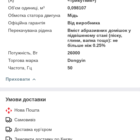
(А)
«трикутник»)
Об'єм одиниці, м³
0,098107
Обмотка статора двигуна
Мідь
Офіційна гарантія
Від виробника
Перекачувана рідина
Вміст абразивних домішок у
підвішеному стані (піску,
глини, вапна тощо): не
більше ніж 0.25%
Потужність, Вт
26000
Торгова марка
Dongyin
Частота, Гц
50
Приховати
Умови доставки
Нова Пошта
Самовивіз
Доставка кур'єром
Замовити доставку по Києву