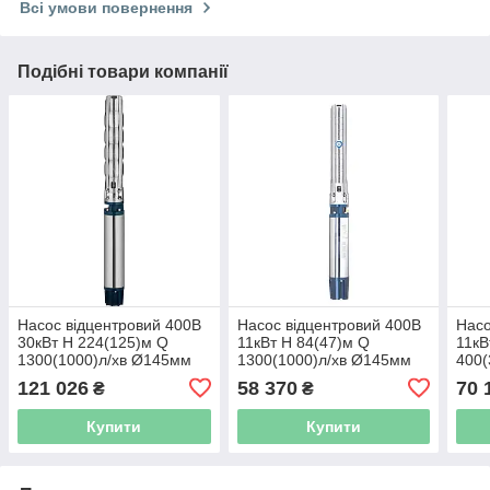
Всі умови повернення
Подібні товари компанії
Насос відцентровий 400В
Насос відцентровий 400В
Насо
30кВт H 224(125)м Q
11кВт H 84(47)м Q
11кВ
1300(1000)л/хв Ø145мм
1300(1000)л/хв Ø145мм
400(
колеса нерж сталь+пульт
колеса нерж сталь+пульт
коле
121 026
58 370
70 
₴
₴
(З 3х ЧАСТЕЙ) DONGYIN
(з 3х ЧАСТИН) DONGYIN
(з 3
6SP60-16 (7777733)
6SP60-6 (7777633)
6SP1
Купити
Купити