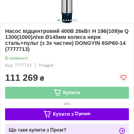
Насос відцентровий 400В 26кВт H 196(109)м Q
1300(1000)л/хв Ø145мм колеса нерж
сталь+пульт (з 3х частин) DONGYIN 6SP60-14
(7777713)
В наявності
Код: 7777713
Роздріб
111 269
₴
Купити
або
Купити з
Що таке купити з Пром?