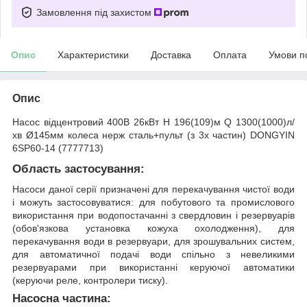
Замовлення під захистом
Опис
Характеристики
Доставка
Оплата
Умови п
Опис
Насос відцентровий 400В 26кВт H 196(109)м Q 1300(1000)л/
хв Ø145мм колеса нерж сталь+пульт (з 3х частин) DONGYIN
6SP60-14 (7777713)
Область застосування:
Насоси даної серії призначені для перекачування чистої води
і можуть застосовуватися: для побутового та промислового
використання при водопостачанні з свердловин і резервуарів
(обов'язкова установка кожуха охолодження), для
перекачування води в резервуари, для зрошувальних систем,
для автоматичної подачі води спільно з невеликими
резервуарами при використанні керуючої автоматики
(керуючи реле, контролери тиску).
Насосна частина: