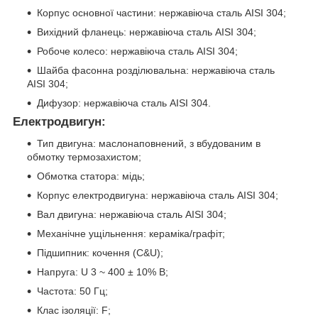
Корпус основної частини: нержавiюча сталь AISI 304;
Вихiдний фланець: нержавiюча сталь AISI 304;
Робоче колесо: нержавiюча сталь AISI 304;
Шайба фасонна роздiлювальна: нержавiюча сталь
AISI 304;
Дифузор: нержавiюча сталь AISI 304.
Електродвигун:
Тип двигуна: маслонаповнений, з вбудованим в
обмотку термозахистом;
Обмотка статора: мiдь;
Корпус електродвигуна: нержавiюча сталь AISI 304;
Вал двигуна: нержавiюча сталь AISI 304;
Механічне ущільнення: керамiка/графiт;
Пiдшипник: кочення (С&U);
Напруга: U 3 ~ 400 ± 10% В;
Частота: 50 Гц;
Клас iзоляцiї: F;