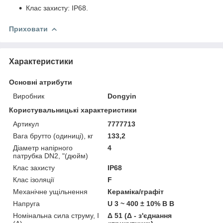
Клас захисту: IP68.
Приховати
Характеристики
Основні атрибути
Виробник
Dongyin
Користувальницькі характеристики
Артикул
7777713
Вага брутто (одиниці), кг
133,2
Діаметр напірного
4
патрубка DN2, "(дюйм)
Клас захисту
IP68
Клас ізоляції
F
Механічне ущільнення
Кераміка/графіт
Напруга
U 3 ~ 400 ± 10% В В
Номінальна сила струму, I
Δ 51 (Δ - з'єднання