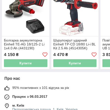
Болгарка акумуляторна
Шурупокрут ударний
Пові
Einhell TE-AG 18/125-2 Li
Einhell TP-CD 18/80 Li-i BL
акум
1x4.0 Ah (4431190)
Kit 2.5 Ah (4514305K)
UB 1
(343
4 150
4 470
3 8
₴
₴
Купити
Купити
Про нас
95% позитивних з 101 відгука за рік
Працює з 06.03.2017
м. Київ
Петропавлівська площа, 1, Київ, Україна