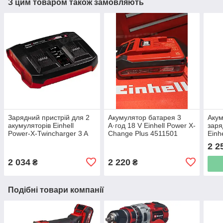
З цим товаром також замовляють
Зарядний пристрій для 2
Акумулятор батарея 3
Акум
акумуляторів Einhell
А·год 18 V Einhell Power X-
заря
Power-X-Twincharger 3 A
Change Plus 4511501
Einh
(4512069)
[451
2 2
2 034
2 220
₴
₴
Подібні товари компанії