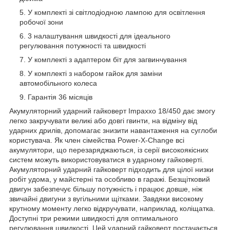
У комплекті зі світлодіодною лампою для освітлення
робочої зони
3 налаштування швидкості для ідеального
регулювання потужності та швидкості
У комплекті з адаптером біт для загвинчування
У комплекті з набором гайок для заміни
автомобільного колеса
Гарантія 36 місяців
Акумуляторний ударний гайковерт Impaxxo 18/450 дає змогу
легко закручувати великі або довгі гвинти, на відміну від
ударних дрилів, допомагає знизити навантаження на суглоби
користувача. Як член сімейства Power-X-Change всі
акумулятори, що перезаряджаються, із серії високоякісних
систем можуть використовуватися в ударному гайковерті.
Акумуляторний ударний гайковерт підходить для цілої низки
робіт удома, у майстерні та особливо в гаражі. Безщітковий
двигун забезпечує більшу потужність і працює довше, ніж
звичайні двигуни з вугільними щітками. Завдяки високому
крутному моменту легко відкручувати, наприклад, коліщатка.
Доступні три режими швидкості для оптимального
регулювання швидкості. Цей ударний гайковерт постачається