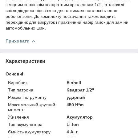
з міцним зовнішнім квадратним кріпленням 1/2", а також зі
світлодіодною підсвіткою для оптимального освітлення
робочої зони. До комплекту постачання також входить
перехідник для викруток і практичний набір гайок для заміни
автомобільних шин.
Приховати
Характеристики
Основні
Виробник
Einhell
Тип патрона
Квадрат 1/2"
Режим інструменту
ударний
Максимальний крутний
450 H*m
момент
Живлення
Акумулятор
Тип акумулятора
Li-Ion
Ємність акумулятору
4 А. г