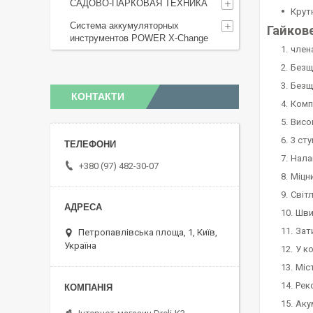
САДОВО-ПАРКОВАЯ ТЕХНИКА
Крут
Система аккумуляторных
Гайкове
инструментов POWER X-Change
член
Безщ
Безщі
КОНТАКТИ
Комп
Висо
3 ст
Нала
+380 (97) 482-30-07
Міцн
Світ
Шви
Зат
Петропавлівська площа, 1, Київ,
Україна
У к
Міс
Рек
Аку