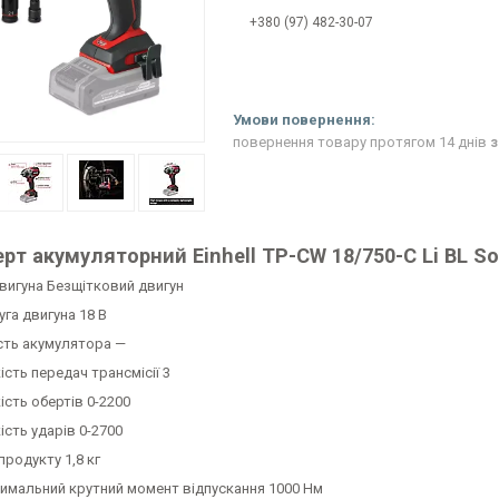
+380 (97) 482-30-07
повернення товару протягом 14 днів
з
рт акумуляторний Einhell TP-CW 18/750-C Li BL So
двигуна Безщітковий двигун
га двигуна 18 В
сть акумулятора —
ість передач трансмісії 3
ість обертів 0-2200
ість ударів 0-2700
продукту 1,8 кг
имальний крутний момент відпускання 1000 Нм