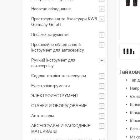
Насосне обладнання
Пристосування та Аксесуари KWB
Germany GmbH
Пневмоінструменти
Професійне обладнання й
інструмент для автосервісу
Ручний інструмент для
автосервісу
Гайкове
Садова техніка та аксесуари
Тип 
Електроінструменти
Напру
ЭЛЕКТРОИНСТРУМЕНТ
Ємні
Кільк
СТАНКИ И ОБОРУДОВАНИЕ
Кільк
Автотовары
Кільк
АКСЕССУАРЫ И РАСХОДНЫЕ
Вага 
МАТЕРИАЛЫ
Макс