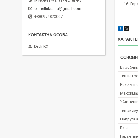
Інтернет-магазин Dreli-K3
Гар
einhellukraina@gmail.com
+380974823007
ХАРАКТЕ
Dreli-K3
ОСНОВН
Виробни
Тип патр
Режим ін
Максимал
Живленн
Тип акум
Напруга 
Вага
Гарантійн