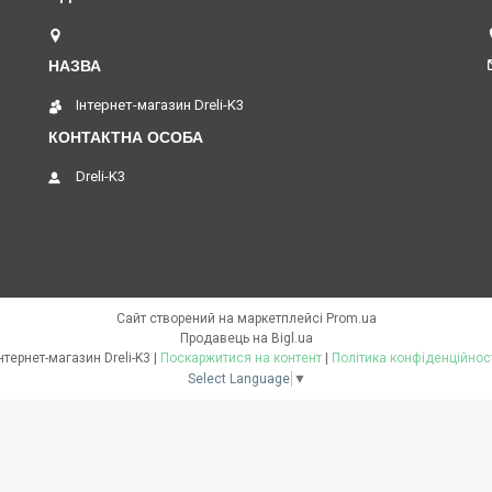
Петропавлівська площа, 1, Київ, Україна
Інтернет-магазин Dreli-K3
Dreli-K3
Сайт створений на маркетплейсі
Prom.ua
Продавець на Bigl.ua
Інтернет-магазин Dreli-K3 |
Поскаржитися на контент
|
Політика конфіденційнос
Select Language
▼