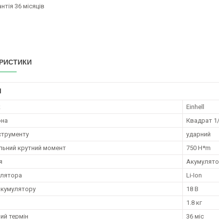
антія 36 місяців
РИСТИКИ
І
к
Einhell
она
Квадрат 1/
струменту
ударний
ьний крутний момент
750 H*m
я
Акумулят
улятора
Li-Ion
акумулятору
18 В
1.8 кг
ий термін
36 міс