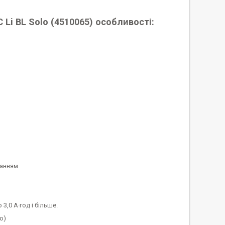
Li BL Solo (4510065) особливості:
танням
,0 А·год і більше.
о)