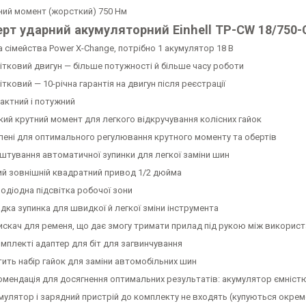
ний момент (жорсткий) 750 Нм
рт ударний акумуляторний Einhell TP-CW 18/750-C 
а сімейства Power X-Change, потрібно 1 акумулятор 18 В
ітковий двигун — більше потужності й більше часу роботи
тковий — 10-річна гарантія на двигун після реєстрації
актний і потужний
кий крутний момент для легкого відкручування колісних гайок
упені для оптимального регулювання крутного моменту та обертів
штування автоматичної зупинки для легкої заміни шин
ий зовнішній квадратний привод 1/2 дюйма
лодіодна підсвітка робочої зони
дка зупинка для швидкої й легкої зміни інструмента
искач для ременя, що дає змогу тримати прилад під рукою між викорис
омплекті адаптер для біт для загвинчування
тить набір гайок для заміни автомобільних шин
омендація для досягнення оптимальних результатів: акумулятор ємністю 3
мулятор і зарядний пристрій до комплекту не входять (купуються окрем