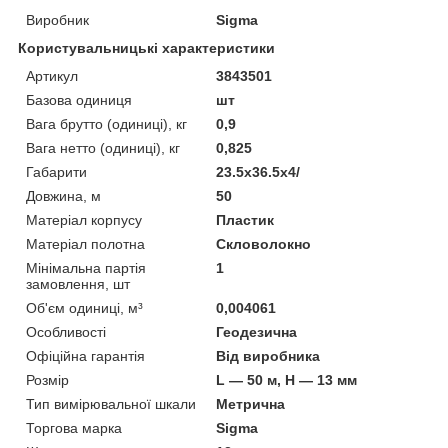
Виробник
Sigma
Користувальницькі характеристики
Артикул
3843501
Базова одиниця
шт
Вага брутто (одиниці), кг
0,9
Вага нетто (одиниці), кг
0,825
Габарити
23.5x36.5x4/
Довжина, м
50
Матеріал корпусу
Пластик
Матеріал полотна
Скловолокно
Мінімальна партія
1
замовлення, шт
Об'єм одиниці, м³
0,004061
Особливості
Геодезична
Офіційна гарантія
Від виробника
Розмір
L — 50 м, H — 13 мм
Тип вимірювальної шкали
Метрична
Торгова марка
Sigma