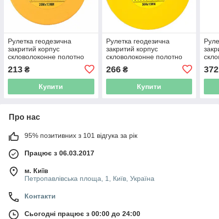
Рулетка геодезична
Рулетка геодезична
Руле
закритий корпус
закритий корпус
закр
скловолоконне полотно
скловолоконне полотно
скло
20м×13мм SIGMA
30м×13мм SIGMA
50м
213
266
372
₴
₴
(3831201)
(3831301)
(383
Купити
Купити
Про нас
95% позитивних з 101 відгука за рік
Працює з 06.03.2017
м. Київ
Петропавлівська площа, 1, Київ, Україна
Контакти
Сьогодні працює з 00:00 до 24:00