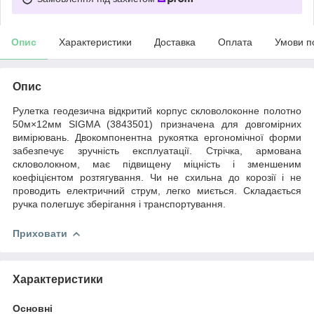
Опис
Характеристики
Доставка
Оплата
Умови п
Опис
Рулетка геодезична відкритий корпус скловолоконне полотно
50м×12мм SIGMA (3843501) призначена для довгомірних
вимірювань. Двокомпонентна рукоятка ергономічної форми
забезпечує зручність експлуатації. Стрічка, армована
скловолокном, має підвищену міцність і зменшеним
коефіцієнтом розтягування. Чи не схильна до корозії і не
проводить електричний струм, легко миється. Складається
ручка полегшує зберігання і транспортування.
Приховати
Характеристики
Основні