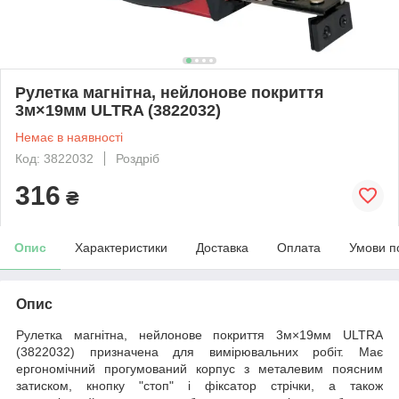
Рулетка магнітна, нейлонове покриття
3м×19мм ULTRA (3822032)
Немає в наявності
Код: 3822032
Роздріб
316
₴
Опис
Характеристики
Доставка
Оплата
Умови п
Опис
Рулетка магнітна, нейлонове покриття 3м×19мм ULTRA
(3822032) призначена для вимірювальних робіт. Має
ергономічний прогумований корпус з металевим поясним
затиском, кнопку "стоп" і фіксатор стрічки, а також