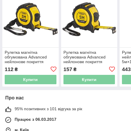
Рулетка магнітна
Рулетка магнітна
Руле
обгумована Advanced
обгумована Advanced
нейл
нейлонове покриття
нейлонове покриття
5м×
3м×16мм SIGMA
5м×19мм SIGMA
(382
112
157
443
₴
₴
(3823131)
(3823151)
Купити
Купити
Про нас
95% позитивних з 101 відгука за рік
Працює з 06.03.2017
м. Київ