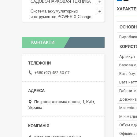
САДОВО-ПАРКОВАЯ ТЕХНИКА
ХАРАКТЕ
Система аккумуляторных
инструментов POWER X-Change
ОСНОВН
Виробни
КОНТАКТИ
КОРИСТ
Артикул
Базова о
+380 (97) 482-30-07
Вага брут
Вага нетт
Габарити
Довжина,
Петропавлівська площа, 1, Київ,
Україна
Матеріал
Мінімаль
Об'єм оди
Офіційна 