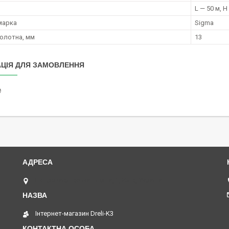
L — 50 м, H
марка
Sigma
олотна, мм
13
ЦІЯ ДЛЯ ЗАМОВЛЕННЯ
₴
Петропавлівська площа, 1, Київ, Україна
Інтернет-магазин Dreli-K3