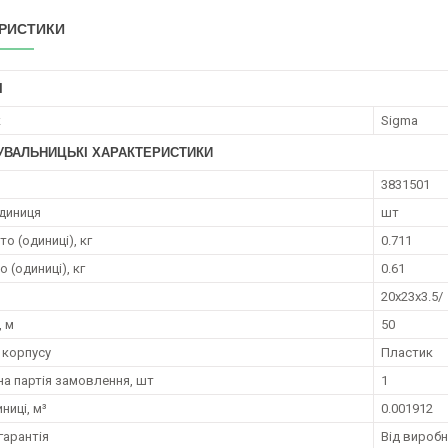
РИСТИКИ
І
к
Sigma
УВАЛЬНИЦЬКІ ХАРАКТЕРИСТИКИ
3831501
диниця
шт
то (одиниці), кг
0.711
о (одиниці), кг
0.61
20x23x3.5/
 м
50
 корпусу
Пластик
на партія замовлення, шт
1
ниці, м³
0.001912
гарантія
Від вироб