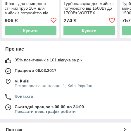
Шланг для очищення
Турбонасадка для мийок з
Турб
стічних труб 10м для
потужністю від 1500Вт до
мийо
мийок з потужністю від
1700Вт VORTEX
1500
1500Вт по 2500Вт
(5344113)
VOR
906
274
757
₴
₴
VORTEX (5344213)
Купити
Купити
Про нас
95% позитивних з 101 відгука за рік
Працює з 06.03.2017
м. Київ
Петропавлівська площа, 1, Київ, Україна
Контакти
Сьогодні працює з 00:00 до 24:00
Показати весь графік роботи
Про нас