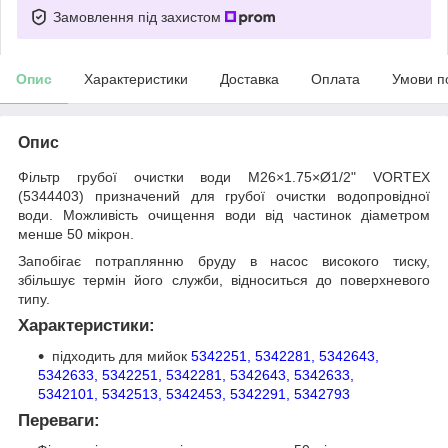
Замовлення під захистом
Опис
Характеристики
Доставка
Оплата
Умови п
Опис
Фільтр грубої очистки води M26×1.75×Ø1/2" VORTEX
(5344403) призначений для грубої очистки водопровідної
води. Можливість очищення води від частинок діаметром
менше 50 мікрон.
Запобігає потраплянню бруду в насос високого тиску,
збільшує термін його служби, відноситься до поверхневого
типу.
Характеристики:
підходить для мийок
5342251
,
5342281
,
5342643
,
5342633
,
5342251
,
5342281
,
5342643
,
5342633
,
5342101
,
5342513
,
5342453
,
5342291
,
5342793
Переваги: