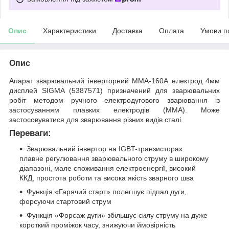
Опис
Характеристики
Доставка
Оплата
Умови п
Опис
Апарат зварювальний інверторний ММА-160А електрод 4мм
дисплей SIGMA (5387571) призначений для зварювальних
робіт методом ручного електродугового зварювання із
застосуванням плавких електродів (ММА). Може
застосовуватися для зварювання різних видів сталі.
Переваги:
Зварювальний інвертор на IGBT-транзисторах:
плавне регулювання зварювального струму в широкому
діапазоні, мале споживання електроенергії, високий
ККД, простота роботи та висока якість зварного шва
Функція «Гарячий старт» полегшує підпал дуги,
форсуючи стартовий струм
Функція «Форсаж дуги» збільшує силу струму на дуже
короткий проміжок часу, знижуючи ймовірність