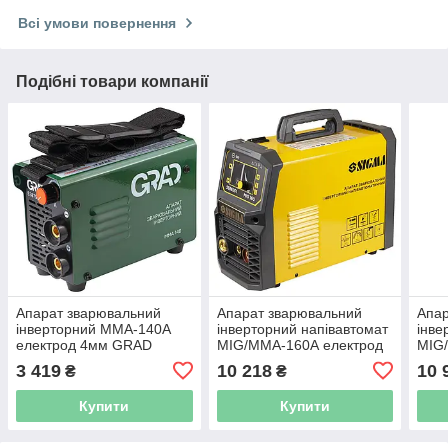
Всі умови повернення
Подібні товари компанії
Апарат зварювальний
Апарат зварювальний
Апар
інверторний ММА-140А
інверторний напівавтомат
інве
електрод 4мм GRAD
МIG/MMA-160А електрод
МIG
(5387915)
4мм дріт 0.8-1мм LED
5мм 
3 419
10 218
10 
₴
₴
SIGMA (5386261)
SIGM
Купити
Купити