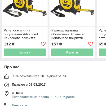
Рулетка магнітна
Рулетка магнітна
Руле
обгумована Advanced
обгумована Advanced
обгу
нейлонове покриття
нейлонове покриття
авт
3м×16мм SIGMA
5м×19мм SIGMA
(382
112
157
65
₴
₴
(3823131)
(3823151)
Купити
Купити
Про нас
95% позитивних з 101 відгука за рік
Працює з 06.03.2017
м. Київ
Петропавлівська площа, 1, Київ, Україна
Контакти