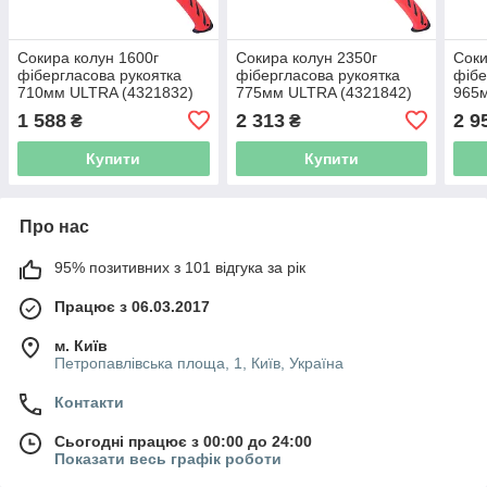
Сокира колун 1600г
Сокира колун 2350г
Соки
фібергласова рукоятка
фібергласова рукоятка
фібе
710мм ULTRA (4321832)
775мм ULTRA (4321842)
965
1 588
2 313
2 9
₴
₴
Купити
Купити
Про нас
95% позитивних з 101 відгука за рік
Працює з 06.03.2017
м. Київ
Петропавлівська площа, 1, Київ, Україна
Контакти
Сьогодні працює з 00:00 до 24:00
Показати весь графік роботи