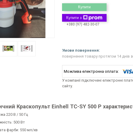
Купити
Купити з
+380 (97) 482-30-07
повернення товару протягом 14 днів
з
У компанії підключені електронні пла
сайту.
ичний Краскопульт Einhell TC-SY 500 P характери
а 220 В / 50 Гц
жність: 500 Вт
ата фарби: 550 мл/хв