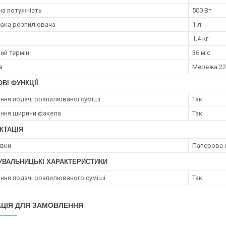
а потужність
500 Вт
бака розпилювача
1 л
1.4 кг
ий термін
36 міс
я
Мережа 2
ВІ ФУНКЦІЇ
ння подачі розпилюваної суміші
Так
ння ширини факела
Так
КТАЦІЯ
овки
Паперова 
УВАЛЬНИЦЬКІ ХАРАКТЕРИСТИКИ
ння подачі розпилюваного суміші
Так
ЦІЯ ДЛЯ ЗАМОВЛЕННЯ