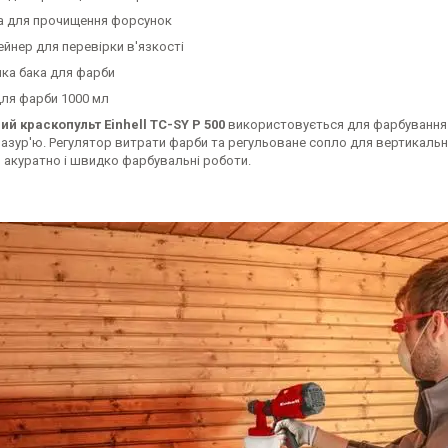
а для прочищення форсунок
ейнер для перевірки в'язкості
ка бака для фарби
для фарби 1000 мл
ий краскопульт Einhell TC-SY P 500
використовується для фарбування 
лазур'ю. Регулятор витрати фарби та регульоване сопло для вертикальн
 акуратно і швидко фарбувальні роботи.