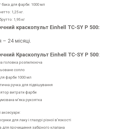
г бака для фарби: 1000 мл
нетто: 1,25 кг.
брутто: 1,95 кг
чний краскопульт Einhell TC-SY P 500:
я – 24 місяці.
ичний Краскопульт Einhell TC-SY P 500
:
на головка розпилююча
льоване сопло
для фарби 1000 мл
тична ручка для підвішування
лятор витрати фарби
умована м'яка рукоятка
 аксесуари:
сунки для лаку і глазурі різної в'язкості
а для прочищення забірного клапана