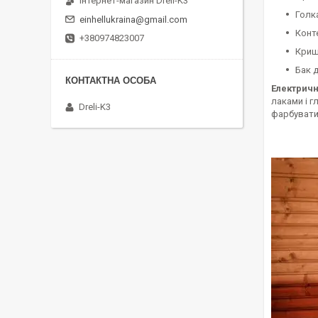
Інтернет-магазин Dreli-K3
Голк
einhellukraina@gmail.com
Конт
+380974823007
Криш
Бак 
Електричн
лаками і г
Dreli-K3
фарбувати