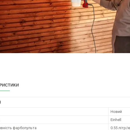
РИСТИКИ
І
Новий
к
Einhell
вність фарбопульта
0.55 літр/х