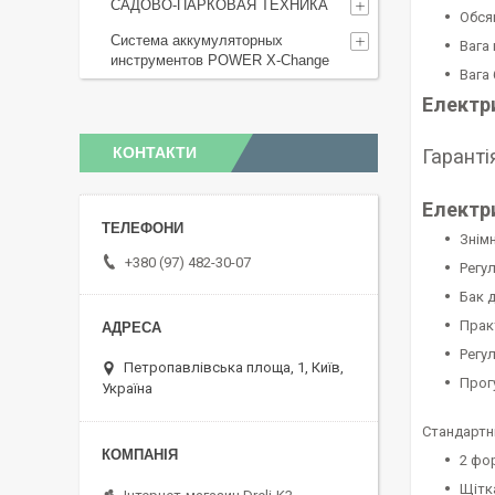
САДОВО-ПАРКОВАЯ ТЕХНИКА
Обся
Система аккумуляторных
Вага 
инструментов POWER X-Change
Вага 
Електри
КОНТАКТИ
Гаранті
Електр
Знім
+380 (97) 482-30-07
Регу
Бак 
Прак
Регу
Петропавлівська площа, 1, Київ,
Прог
Україна
Стандартні
2 фор
Щітк