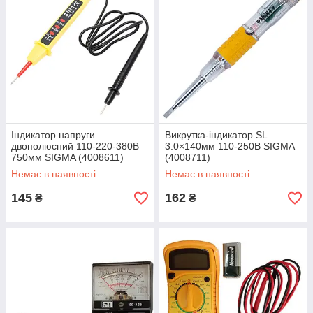
Індикатор напруги
Викрутка-індикатор SL
двополюсний 110-220-380В
3.0×140мм 110-250В SIGMA
750мм SIGMA (4008611)
(4008711)
Немає в наявності
Немає в наявності
145
162
₴
₴