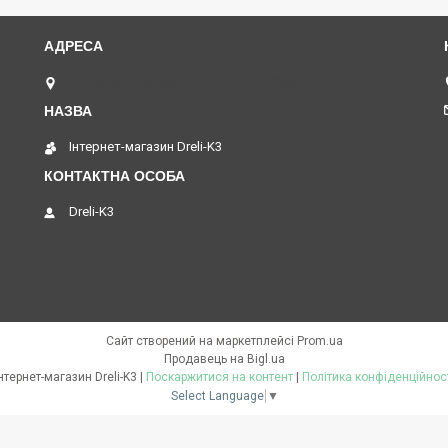
Петропавлівська площа, 1, Київ, Україна
Інтернет-магазин Dreli-K3
Dreli-K3
Сайт створений на маркетплейсі
Prom.ua
Продавець на Bigl.ua
Інтернет-магазин Dreli-K3 |
Поскаржитися на контент
|
Політика конфіденційнос
Select Language
▼