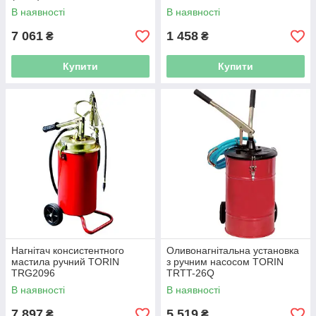
В наявності
В наявності
7 061
1 458
₴
₴
Купити
Купити
Нагнітач консистентного
Оливонагнітальна установка
мастила ручний TORIN
з ручним насосом TORIN
TRG2096
TRTT-26Q
В наявності
В наявності
7 897
5 519
₴
₴