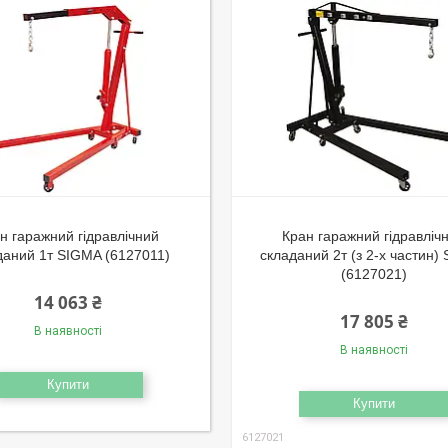
н гаражний гідравлічний
Кран гаражний гідравліч
даний 1т SIGMA (6127011)
складаний 2т (з 2-х частин)
(6127021)
14 063 ₴
17 805 ₴
В наявності
В наявності
Купити
Купити
6127021