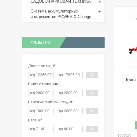
САДОВО-ПАРКОВАЯ ТЕХНИКА
Система аккумуляторных
инструментов POWER X-Change
ФІЛЬТРИ
Діапазон цін, ₴
Кран 
Виліт стріли, мм
Вантажопідйомність, кг
Вага, кг
T32002X