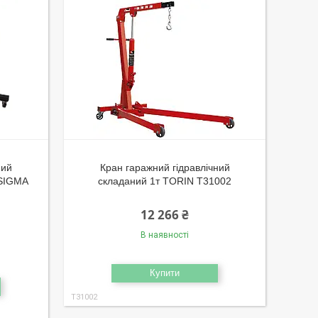
ний
Кран гаражний гідравлічний
 SIGMA
складаний 1т TORIN T31002
12 266 ₴
В наявності
Купити
T31002