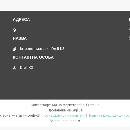
Петропавлівська площа, 1, Київ, Україна
Інтернет-магазин Dreli-K3
Dreli-K3
Сайт створений на маркетплейсі
Prom.ua
Продавець на Bigl.ua
Інтернет-магазин Dreli-K3 |
Поскаржитися на контент
|
Політика конфіденційнос
Select Language
▼