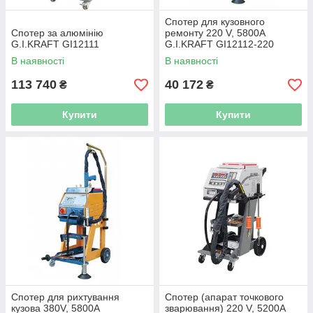
Спотер для кузовного
Спотер за алюмінію
ремонту 220 V, 5800A
G.I.KRAFT GI12111
G.I.KRAFT GI12112-220
В наявності
В наявності
113 740
40 172
₴
₴
Купити
Купити
Спотер для рихтування
Спотер (апарат точкового
кузова 380V, 5800A
зварювання) 220 V, 5200A