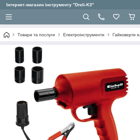
Інтернет-магазин інструменту "Dreli-K3"
Товари та послуги
Електроінструменти
Гайковерти е