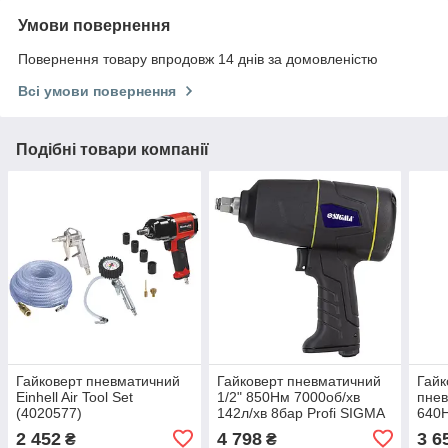
Умови повернення
Повернення товару впродовж 14 днів за домовленістю
Всі умови повернення
Подібні товари компанії
Гайковерт пневматичний
Гайковерт пневматичний
Гайк
Einhell Air Tool Set
1/2" 850Нм 7000об/хв
пнев
(4020577)
142л/хв 8бар Profi SIGMA
640Н
(6712071)
2 452
4 798
3 6
₴
₴