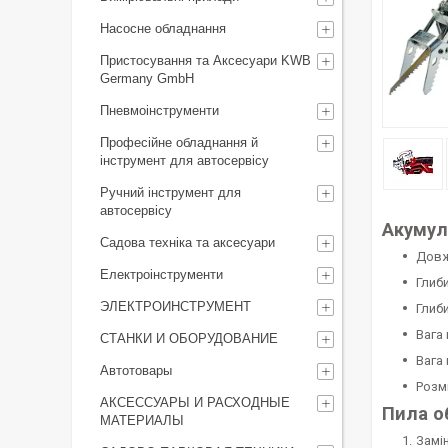
Насосне обладнання
Пристосування та Аксесуари KWB
Germany GmbH
Пневмоінструменти
Професійне обладнання й
інструмент для автосервісу
Ручний інструмент для
автосервісу
Акумуля
Садова техніка та аксесуари
Довж
Електроінструменти
Глиб
ЭЛЕКТРОИНСТРУМЕНТ
Глиб
Вага 
СТАНКИ И ОБОРУДОВАНИЕ
Вага 
Автотовары
Розмі
АКСЕССУАРЫ И РАСХОДНЫЕ
Пила об
МАТЕРИАЛЫ
Замі