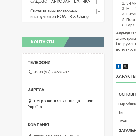
САДОВО-ПАРКОВАЯ ТЕХНИКА
Знім
М'як
Система аккумуляторных
Висо
инструментов POWER X-Change
Пост
Гаран
Акумулято
діаметром
КОНТАКТИ
інструмент
полотно, з
+380 (97) 482-30-07
ХАРАКТЕ
ОСНОВН
Петропавлівська площа, 1, Київ,
Виробни
Україна
Тип
Стан
ЗАГАЛЬН