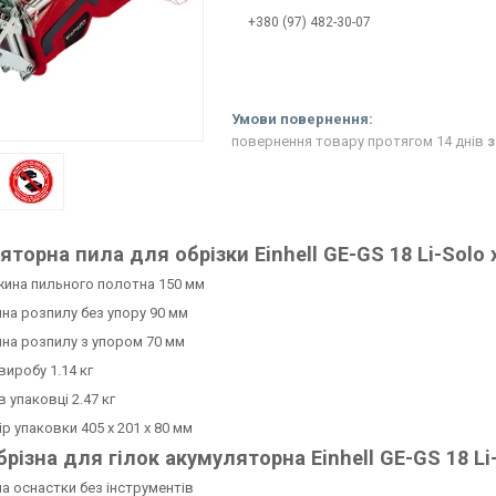
+380 (97) 482-30-07
повернення товару протягом 14 днів
з
торна пила для обрізки Einhell GE-GS 18 Li-Solo
ина пильного полотна 150 мм
ина розпилу без упору 90 мм
ина розпилу з упором 70 мм
виробу 1.14 кг
в упаковці 2.47 кг
р упаковки 405 x 201 x 80 мм
різна для гілок акумуляторна Einhell GE-GS 18 Li
на оснастки без інструментів