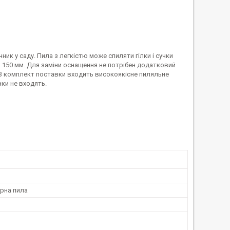
чник у саду. Пила з легкістю може спиляти гілки і сучки
150 мм. Для заміни оснащення не потрібен додатковий
. В комплект поставки входить високоякісне пиляльне
ки не входять.
рна пила