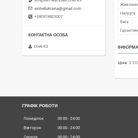
Інтернет-магазин Dreli-K3
Живленн
einhellukraina@gmail.com
Напруга
+380974823007
Вага
Гарантійн
Dreli-K3
ІНФОРМА
Ціна:
3 510
ГРАФІК РОБОТИ
Понеділок
00:00
24:00
Вівторок
00:00
24:00
Середа
00:00
24:00