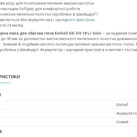
ний упор для полегшення пиляння звисаючих гілок
і накладки Softgrip для комфортної роботи
коякісне пиляльне полотно (зроблено в Швейцарії")
авляється без акумулятора і
зарядного пристрою
тія 24 місяці
рна пила для обрізки гілок Einhell GE-GS 18 Li-Solo
– це надійний помі
 до 90 мм за допомогою високоякісного пиляльного полотна довжиною 
. Знімний А-подібний наголос полегшує пиляння звисаючих гілок і гілок
роблена у Швейцарії. Акумулятор і зарядний пристрій в комплект постав
РИСТИКИ
І
к
Einhell
Акумулято
Новий
І