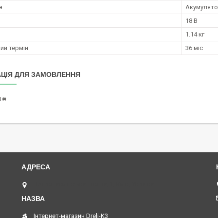
я
Акумулят
18 В
1.14 кг
ий термін
36 міс
ЦІЯ ДЛЯ ЗАМОВЛЕННЯ
 ₴
Петропавлівська площа, 1, Київ, Україна
Інтернет-магазин Dreli-K3