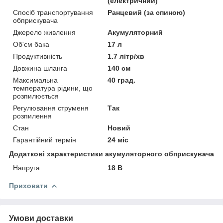
(електричний)
Спосіб транспортування
Ранцевий (за спиною)
обприскувача
Джерело живлення
Акумуляторний
Об'єм бака
17 л
Продуктивність
1.7 літр/хв
Довжина шланга
140 см
Максимальна
40 град.
температура рідини, що
розпилюється
Регулювання струменя
Так
розпилення
Стан
Новий
Гарантійний термін
24 міс
Додаткові характеристики акумуляторного обприскувача
Напруга
18 В
Приховати
Умови доставки