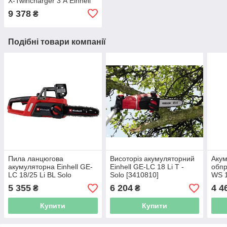
X-Twincharger 3 А Einhell
Power-X-Change
9 378
₴
(45120836)
Подібні товари компанії
Пила ланцюгова
Висоторіз акумуляторний
Аку
акумуляторна Einhell GE-
Einhell GE-LC 18 Li T -
обпр
LC 18/25 Li BL Solo
Solo [3410810]
WS 1
(4600070)
(342
5 355
6 204
4 4
₴
₴
Купити
Купити