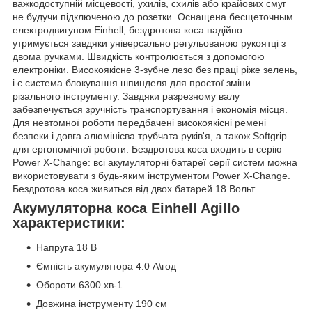
важкодоступній місцевості, ухилів, схилів або крайових смуг
не будучи підключеною до розетки. Оснащена бесщеточным
електродвигуном Einhell, бездротова коса надійно
утримується завдяки універсально регульованою рукоятці з
двома ручками. Швидкість контролюється з допомогою
електроніки. Високоякісне 3-зубне лезо без праці ріже зелень,
і є система блокування шпинделя для простої зміни
різального інструменту. Завдяки разрезному валу
забезпечується зручність транспортування і економія місця.
Для невтомної роботи передбачені високоякісні ремені
безпеки і довга алюмінієва трубчата руків'я, а також Softgrip
для ергономічної роботи. Бездротова коса входить в серію
Power X-Change: всі акумуляторні батареї серії систем можна
використовувати з будь-яким інструментом Power X-Change.
Бездротова коса живиться від двох батарей 18 Вольт.
Акумуляторна коса Einhell Agillo
характеристики:
Напруга 18 В
Ємність акумулятора 4.0 А\год
Обороти 6300 хв-1
Довжина інструменту 190 см