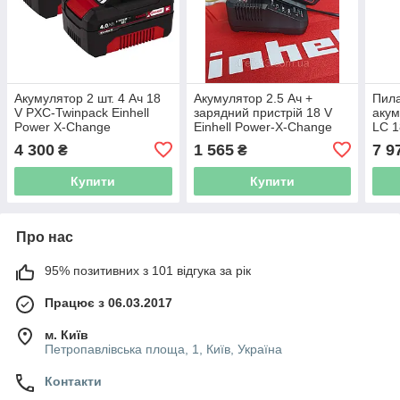
Акумулятор 2 шт. 4 Ач 18
Акумулятор 2.5 Ач +
Пила
V PXC-Twinpack Einhell
зарядний пристрій 18 V
акум
Power X-Change
Einhell Power-X-Change
LC 1
[4512097]
4.0 
4 300
1 565
7 9
₴
₴
прис
Купити
Купити
Про нас
95% позитивних з 101 відгука за рік
Працює з 06.03.2017
м. Київ
Петропавлівська площа, 1, Київ, Україна
Контакти