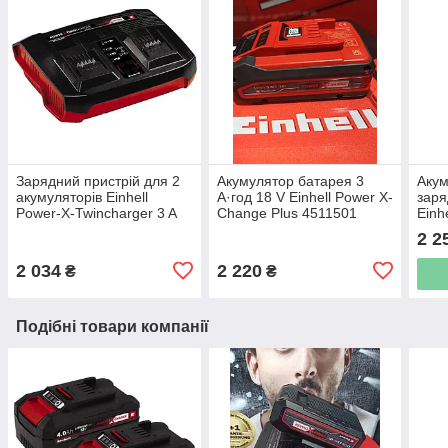
Зарядний пристрій для 2
Акумулятор батарея 3
Акум
акумуляторів Einhell
А·год 18 V Einhell Power X-
заря
Power-X-Twincharger 3 A
Change Plus 4511501
Einh
(4512069)
[451
2 2
2 034
2 220
₴
₴
Подібні товари компанії