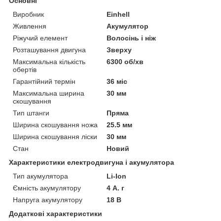
Основні
Виробник
Einhell
Живлення
Акумулятор
Ріжучий елемент
Волосінь і ніж
Розташування двигуна
Зверху
Максимальна кількість
6300 об/хв
обертів
Гарантійний термін
36 міс
Максимальна ширина
30 мм
скошування
Тип штанги
Пряма
Ширина скошування ножа
25.5 мм
Ширина скошування ліски
30 мм
Стан
Новий
Характеристики електродвигуна і акумулятора
Тип акумулятора
Li-Ion
Ємність акумулятору
4 А. г
Напруга акумулятору
18 В
Додаткові характеристики