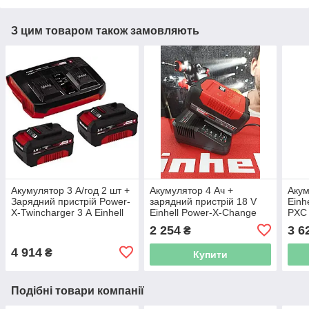
З цим товаром також замовляють
Акумулятор 3 А/год 2 шт +
Акумулятор 4 Ач +
Акум
Зарядний пристрій Power-
зарядний пристрій 18 V
Einh
X-Twincharger 3 А Einhell
Einhell Power-X-Change
PXC
Power-X-Change
[4512042]
2 254
3 6
₴
[4512083]
4 914
₴
Купити
Подібні товари компанії