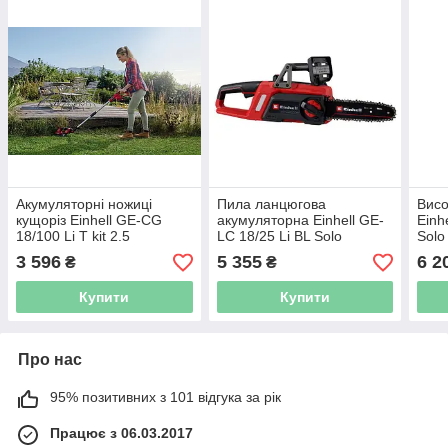
Акумуляторні ножиці
Пила ланцюгова
Висо
кущоріз Einhell GE-CG
акумуляторна Einhell GE-
Einh
18/100 Li T kit 2.5
LC 18/25 Li BL Solo
Solo
[34101025]
(4600070)
3 596
5 355
6 2
₴
₴
Купити
Купити
Про нас
95% позитивних з 101 відгука за рік
Працює з 06.03.2017