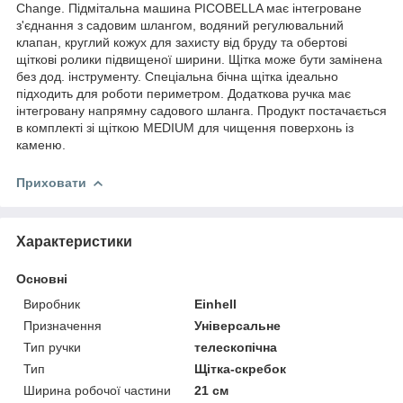
Change. Підмітальна машина PICOBELLA має інтегроване
з'єднання з садовим шлангом, водяний регулювальний
клапан, круглий кожух для захисту від бруду та обертові
щіткові ролики підвищеної ширини. Щітка може бути замінена
без дод. інструменту. Спеціальна бічна щітка ідеально
підходить для роботи периметром. Додаткова ручка має
інтегровану напрямну садового шланга. Продукт постачається
в комплекті зі щіткою MEDIUM для чищення поверхонь із
каменю.
Приховати
Характеристики
Основні
Виробник
Einhell
Призначення
Універсальне
Тип ручки
телескопічна
Тип
Щітка-скребок
Ширина робочої частини
21 см