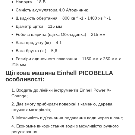
Напруга 18 В
Ємність акумулятора 4.0 А/годинник
Швидкість обертання 800 хв ^ -1 - 1400 хв ^ -1
Діаметр щітки 115 мм
Робоча ширина (щітка Обкладинка) 215 мм
Вага продукту (кг) 4.1
Вага брутто (кг) 5,6
Розміри одиночного паковання 1150 мм x 250 мм x
215 мм
Щіткова машина Einhell PICOBELLA
особливості:
Входить до лінійки інструментів Einhell Power X-
Change;
Дає змогу прибирати поверхні з каменю, дерева,
штучних матеріалів;
Можливість під'єднання подавання води через шланг;
Економне використання води з можливістю ручного
регулювання;