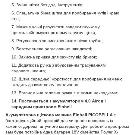
Зміна щітки без дод. інструментів;
Спеціальна бічна щітка для прибирання кутів і краю
стін;
Максимальні результати завдяки гнучкому
прямолінійному/зворотному запуску щітки;
Регульована за висотою алюмінієва трубка;
Безступеневе регулювання швидкості;
Захисна кришка для захисту від бризок;
Додаткова ручка з вбудованим трасуванням
садового шланга;
Щітка середньої жорсткості для прибирання каменю
входить до комплекту постачання;
Ергономічна головна ручка з м'якими накладками;
Постачається з акумулятором 4.0 А/год і
зарядним пристроєм Einhell
Акумуляторна щіткова машина Einhell PICOBELLA
є
багатофункційний пристрій для чищення поверхонь із
каменю, дерева, штучного матеріалу. Для роботи з пристроєм
вам буде потрібна одна батарея 18V сімейства Power X-