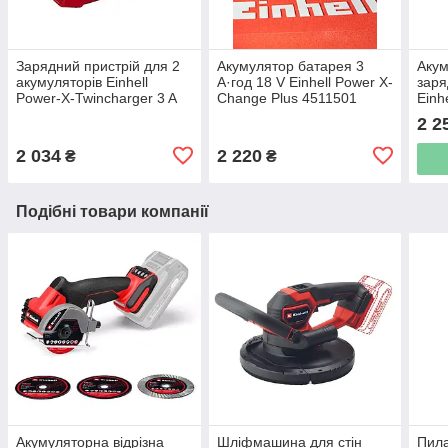
Зарядний пристрій для 2
Акумулятор батарея 3
Акум
акумуляторів Einhell
А·год 18 V Einhell Power X-
заря
Power-X-Twincharger 3 A
Change Plus 4511501
Einh
(4512069)
[451
2 2
2 034
2 220
₴
₴
Подібні товари компанії
Акумуляторна відрізна
Шліфмашина для стін
Пила