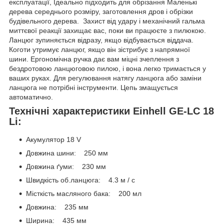
експлуатації, Ідеально підходить для обрізання Маленькі
дерева середнього розміру, заготовлення дров і обрізки
будівельного дерева. Захист від удару і механічний гальма
миттєвої реакції захищає вас, поки ви працюєте з пилюкою.
Ланцюг зупиняється відразу, якщо відбувається віддача.
Коготи утримує ланцюг, якщо він зістрибує з напрямної
шини. Ергономічна ручка дає вам міцні зчеплення з
бездротовою ланцюговою пилою, і вона легко тримається у
ваших руках. Для регулювання натягу ланцюга або заміни
ланцюга не потрібні інструменти. Цепь змащується
автоматично.
Технічні характеристики Einhell GE-LC 18
Li:
Акумулятор 18 V
Довжина шини: 250 мм
Довжина ґуми: 230 мм
Швидкість об.ланцюга: 4.3 м / с
Місткість масляного бака: 200 мл
Довжина: 235 мм
Ширина: 435 мм