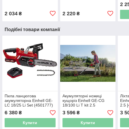
(4512069)
[451
2 2
2 034
2 220
₴
₴
Подібні товари компанії
Пила ланцюгова
Акумуляторні ножиці
Ліхт
акумуляторна Einhell GE-
кущоріз Einhell GE-CG
Einh
LC 18/25 Li Set (4501777)
18/100 Li T kit 2.5
2.5 
[34101025]
6 380
3 596
3 5
₴
₴
Купити
Купити