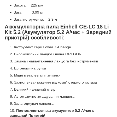
Висота: 225 мм
Вага: 3.99 кг
Вага інструмента: 2.9 кг
Аккумуляторна пила Einhell GE-LC 18 Li
Kit 5.2 (Акумулятор 5.2 A/час + Зарядний
пристрій) особливості:
Інструмент серії Power X-Change
Високоякісний ланцюг і шина OREGON
Заміна і навантаження ланцюга без інструментів
Ергономічна ручка
Міцні металеві кігті зупинки
Захист вивантаження від комп’ ютерного гальма
Великий наливний отвір
Автоматичне змащування ланцюга
Залагоджувач ланцюга
Поставляється
сек
акумулятор
5.2
А
/
час
и
зарядний
Пристрій