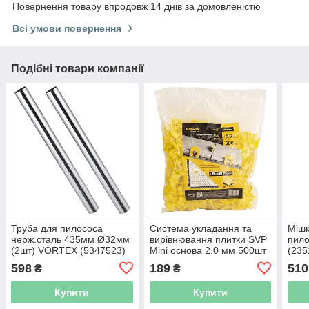
Повернення товару впродовж 14 днів за домовленістю
Всі умови повернення
Подібні товари компанії
Труба для пилососа
Система укладання та
Мішк
нерж.сталь 435мм Ø32мм
вирівнювання плитки SVP
пило
(2шт) VORTEX (5347523)
Mini основа 2.0 мм 500шт
(235
SIGMA (8240981)
598
189
510
₴
₴
Купити
Купити