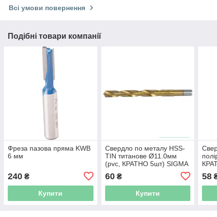
Всі умови повернення
Подібні товари компанії
Фреза пазова пряма KWB
Свердло по металу HSS-
Свер
6 мм
TIN титанове Ø11.0мм
полі
(pvc, КРАТНО 5шт) SIGMA
КРА
(1165881)
(116
240
60
58
₴
₴
Купити
Купити