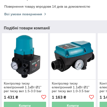
Повернення товару впродовж 14 днів за домовленістю
Всі умови повернення
Подібні товари компанії
Контролер тиску
Контролер тиску
Конт
електронний 1.1кВт Ø1"
електронний 1.1кВт Ø1"
елек
рег тиску вкл 1.5-3.0 bar
рег тиску вкл 1.0-3.5 bar
рег 
AQUATICA (779535)
AQUATICA (779536)
WET
1 431
1 163
1 1
₴
₴
(779
Купити
Купити