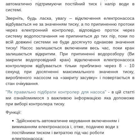
автоматично підтримуючи постійний тиск і напір води в
системі.
Зверніть, будь ласка, увагу – відключення електронасоса
відбувається не за значенням тиску, а по припиненню протоки
через електронний контролер, відповідно проток через
систему водопостачання не припиниться до тих пір, поки по
всій довжині системи не буде досягнуто однакове значення
тиску! Насос залишається включеним весь час, поки кран
залишається відкритим. При припиненні водорозбору (Ви
закрили водопровідний кран) відключення електронасоса
контролером відбувається тільки приблизно через 8 - 10
секунд при досягненні максимального значення тиску,
виробленого насосом на «закриту засувку» і повертається в
стан очікування.
"Як правильно підібрати контролер для насоса"
- в цій статті
ми ознайомимося з важливою інформацією яка допоможе
при виборі контролера тиску.
Функції:
Здійснюють автоматичне керування включенням і
вимиканням електронасоса і, отже, подачею води з
постійними тиском і витратою під час роботи
електронасоса;