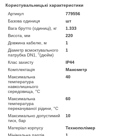
Користувальницькі характеристики
Артикул
779556
Базова одиниця
шт
Вага брутто (одиниці), кг
1.333
Висота, мм
220
Довжина кабелю, м
1
Діаметр всмоктувального
1
патрубка DN1, "(дюйм)
Клас захисту
IP44
Комплектація
Манометр
Максимальна
40
температура
навколишнього
середовища, °C
Максимальна
60
температура
перекачуваної рідини, °C
Максимально допустимий
10
тиск, бар
Матеріал корпусу
Технополімер
Мінімальна партія
1