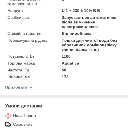
замовлення, шт
Напруга
U 1 ~ 230 ± 10% В В
Особливості
Запускається автоматично
після вимкнення
електроживлення
Офіційна гарантія
Від виробника
Перекачувана рідина
Тільки для чистої води без
абразивних домішок (піску,
глини, вапна і т.д.)
Потужність, Вт
1100
Торгова марка
Aquatica
Частота, Гц
50
Ширина, мм
173
Приховати
Умови доставки
Нова Пошта
Самовивіз