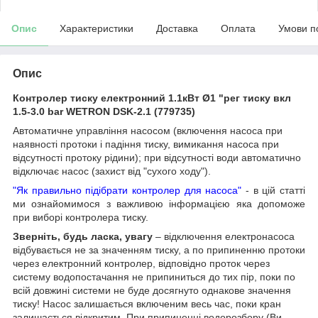
Опис
Характеристики
Доставка
Оплата
Умови п
Опис
Контролер тиску електронний 1.1кВт Ø1 "рег тиску вкл
1.5-3.0 bar WETRON DSK-2.1 (779735)
Автоматичне управління насосом (включення насоса при
наявності протоки і падіння тиску, вимикання насоса при
відсутності протоку рідини); при відсутності води автоматично
відключає насос (захист від "сухого ходу").
"Як правильно підібрати контролер для насоса"
- в цій статті
ми ознайомимося з важливою інформацією яка допоможе
при виборі контролера тиску.
Зверніть, будь ласка, увагу
– відключення електронасоса
відбувається не за значенням тиску, а по припиненню протоки
через електронний контролер, відповідно проток через
систему водопостачання не припиниться до тих пір, поки по
всій довжині системи не буде досягнуто однакове значення
тиску! Насос залишається включеним весь час, поки кран
залишається відкритим. При припиненні водорозбору (Ви