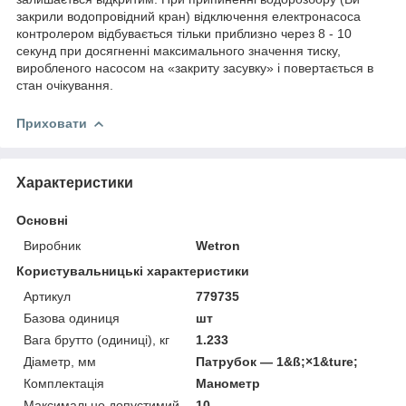
закрили водопровідний кран) відключення електронасоса
контролером відбувається тільки приблизно через 8 - 10
секунд при досягненні максимального значення тиску,
виробленого насосом на «закриту засувку» і повертається в
стан очікування.
Приховати
Характеристики
Основні
Виробник
Wetron
Користувальницькі характеристики
Артикул
779735
Базова одиниця
шт
Вага брутто (одиниці), кг
1.233
Діаметр, мм
Патрубок — 1&ß;×1&ture;
Комплектація
Манометр
Максимально допустимий
10