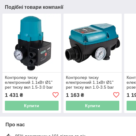
Подібні товари компанії
Контролер тиску
Контролер тиску
Конт
електронний 1.1кВт Ø1"
електронний 1.1кВт Ø1"
елек
рег тиску вкл 1.5-3.0 bar
рег тиску вкл 1.0-3.5 bar
роз
AQUATICA (779535)
AQUATICA (779536)
(779
1 431
1 163
1 1
₴
₴
Купити
Купити
Про нас
95% позитивних з 101 відгука за рік