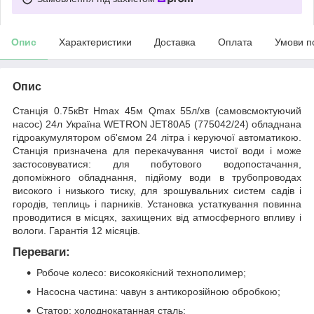
Опис
Характеристики
Доставка
Оплата
Умови п
Опис
Станція 0.75кВт Hmax 45м Qmax 55л/хв (самовсмоктуючий
насос) 24л Україна WETRON JET80А5 (775042/24) обладнана
гідроакумулятором об'ємом 24 літра і керуючої автоматикою.
Станція призначена для перекачування чистої води і може
застосовуватися: для побутового водопостачання,
допоміжного обладнання, підйому води в трубопроводах
високого і низького тиску, для зрошувальних систем садів і
городів, теплиць і парників. Установка устаткування повинна
проводитися в місцях, захищених від атмосферного впливу і
вологи. Гарантія 12 місяців.
Переваги:
Робоче колесо: високоякісний технополимер;
Насосна частина: чавун з антикорозійною обробкою;
Статор: холоднокатанная сталь;