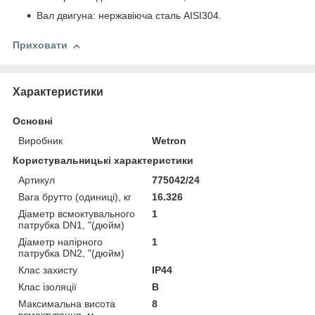
Вал двигуна: нержавіюча сталь AISI304.
Приховати
Характеристики
Основні
Виробник
Wetron
Користувальницькі характеристики
Артикул
775042/24
Вага брутто (одиниці), кг
16.326
Діаметр всмоктувального
1
патрубка DN1, "(дюйм)
Діаметр напірного
1
патрубка DN2, "(дюйм)
Клас захисту
IP44
Клас ізоляції
В
Максимальна висота
8
всмоктування, м