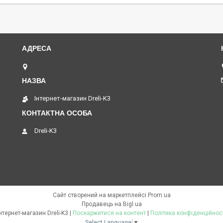
Петропавлівська площа, 1, Київ, Україна
Інтернет-магазин Dreli-K3
Dreli-K3
Сайт створений на маркетплейсі
Prom.ua
Продавець на Bigl.ua
Інтернет-магазин Dreli-K3 |
Поскаржитися на контент
|
Політика конфіденційнос
Select Language
▼