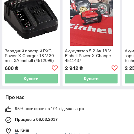
Зарядний пристрій PXC
Акумулятор 5.2 Ач 18 V
Акум
Power-X-Charger 18 V 30
Einhell Power X-Change
заря
min. 3А Einhell (4512096)
4511437
Einh
[451
600
2 942
2 2
₴
₴
Купити
Купити
Про нас
95% позитивних з 101 відгука за рік
Працює з 06.03.2017
м. Київ