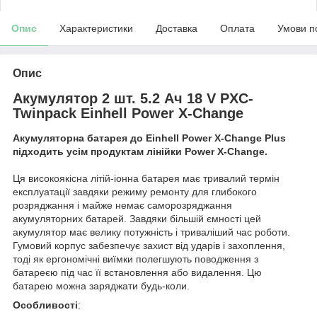
Опис
Характеристики
Доставка
Оплата
Умови п
Опис
Акумулятор 2 шт. 5.2 Ач 18 V PXC-
Twinpack Einhell Power X-Change
Акумуляторна батарея до Einhell Power X-Change Plus
підходить усім продуктам лінійки Power X-Change.
Ця високоякісна літій-іонна батарея має тривалий термін
експлуатації завдяки режиму ремонту для глибокого
розряджання і майже немає саморозряджання
акумуляторних батарей. Завдяки більшій ємності цей
акумулятор має велику потужність і триваліший час роботи.
Гумовий корпус забезпечує захист від ударів і захоплення,
тоді як ергономічні виїмки полегшують поводження з
батареєю під час її встановлення або видалення. Цю
батарею можна заряджати будь-коли.
Особливості
: