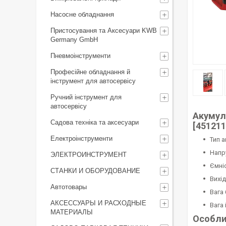
Насосне обладнання
Пристосування та Аксесуари KWB
Germany GmbH
Пневмоінструменти
Професійне обладнання й
інструмент для автосервісу
Ручний інструмент для
автосервісу
Акумуля
Садова техніка та аксесуари
[451211
Електроінструменти
Тип 
Напр
ЭЛЕКТРОИНСТРУМЕНТ
Ємні
СТАНКИ И ОБОРУДОВАНИЕ
Вихі
Автотовары
Вага
АКСЕССУАРЫ И РАСХОДНЫЕ
Вага 
МАТЕРИАЛЫ
Особлив