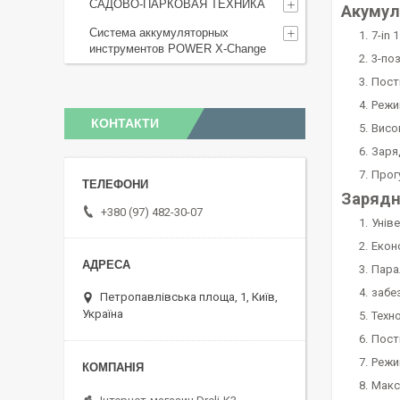
САДОВО-ПАРКОВАЯ ТЕХНИКА
Акумул
Система аккумуляторных
7-in
инструментов POWER X-Change
3-по
Пост
Режи
КОНТАКТИ
Висо
Заря
Прог
Зарядн
+380 (97) 482-30-07
Унів
Еконо
Пара
забе
Петропавлівська площа, 1, Київ,
Україна
Техн
Пост
Режи
Макс