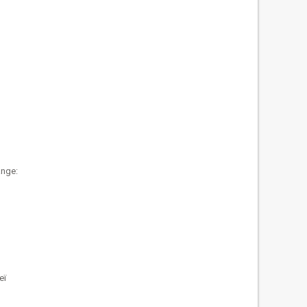
nge:
еї