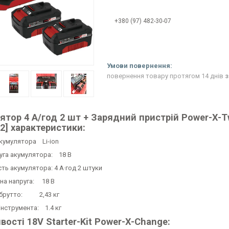
+380 (97) 482-30-07
повернення товару протягом 14 днів
з
тор 4 А/год 2 шт + Зарядний пристрій Power-X-Tw
2] характеристики:
акумулятора Li-ion
уга акумулятора: 18 В
сть акумулятора: 4 А·год 2 штуки
дна напруга: 18 В
 брутто: 2,43 кг
інструмента: 1.4 кг
ості 18V Starter-Kit Power-X-Change: