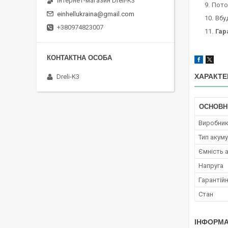
Інтернет-магазин Dreli-K3
Пото
einhellukraina@gmail.com
Вбу
+380974823007
Гар
ХАРАКТЕ
Dreli-K3
ОСНОВН
Виробни
Тип акум
Ємність 
Напруга
Гарантійн
Стан
ІНФОРМА