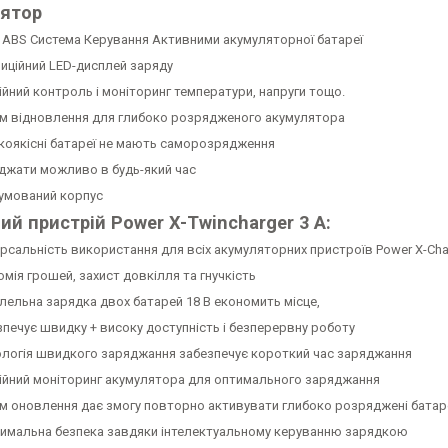
ятор
 1 ABS Система Керування Активними акумуляторної батареї
зиційний LED-дисплей заряду
ійний контроль і моніторинг температури, напруги тощо.
м відновлення для глибоко розрядженого акумулятора
коякісні батареї не мають саморозрядження
джати можливо в будь-який час
умований корпус
ий пристрій Power X-Twincharger 3 А:
ерсальність використання для всіх акумуляторних пристроїв Power X-Cha
мія грошей, захист довкілля та гнучкість
лельна зарядка двох батарей 18 В економить місце,
зпечує швидку + високу доступність і безперервну роботу
ологія швидкого заряджання забезпечує короткий час заряджання
ійний моніторинг акумулятора для оптимального заряджання
м оновлення дає змогу повторно активувати глибоко розряджені батар
имальна безпека завдяки інтелектуальному керуванню зарядкою