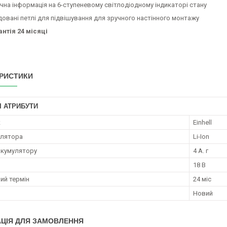
чна інформація на 6-ступеневому світлодіодному індикаторі стану
довані петлі для підвішування для зручного настінного монтажу
антія 24 місяці
РИСТИКИ
І АТРИБУТИ
к
Einhell
улятора
Li-Ion
акумулятору
4 А. г
18 В
ий термін
24 міс
Новий
ЦІЯ ДЛЯ ЗАМОВЛЕННЯ