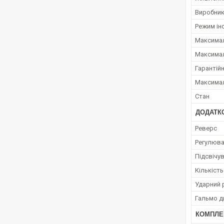
Виробни
Режим ін
Максимал
Максимал
Гарантійн
Максимал
Стан
ДОДАТКО
Реверс
Регулюва
Підсвічу
Кількіст
Ударний
Гальмо д
КОМПЛЕ