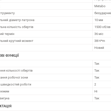
к
Metabo
струменту
безударни
ьний діаметр патрона
10 мм
ьна кількість обертів
1500 об/хв
ий термін
36 міс
ьний крутний момент
38 H*m
Новий
ВІ ФУНКЦІЇ
Так
ння кількості обертів
Так
вання робочої зони
Так
ь швидкостей роботи
2
 режим
Ні
вигуна
Так
КТАЦІЯ