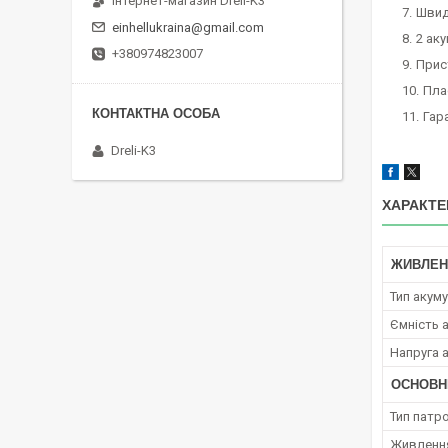
Інтернет-магазин Dreli-K3
Швид
einhellukraina@gmail.com
2 аку
+380974823007
Прис
Пла
Гара
Dreli-K3
ХАРАКТЕ
ЖИВЛЕН
Тип акум
Ємність 
Напруга 
ОСНОВН
Тип патр
Живленн