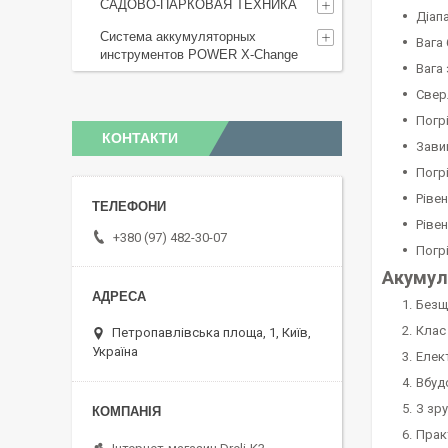
САДОВО-ПАРКОВАЯ ТЕХНИКА
Діап
Система аккумуляторных
Вага 
инструментов POWER X-Change
Вага
Свер
Погр
КОНТАКТИ
Зави
Погр
Ріве
Рівен
+380 (97) 482-30-07
Погр
Акумул
Безщ
Клас
Петропавлівська площа, 1, Київ,
Україна
Елек
Вбуд
З зр
Прак