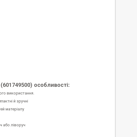
601749500) особливості:
ого використання.
актні й зручні
тей матеріалу
ч або ліворуч