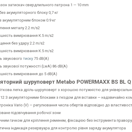
азон затискач свердлильного патрона 1 — 10 mm
без акумуляторного блоку 0,7 кг
 з акумуляторним блоком 0.9 кг
лення металу 2.2 m/s2
ішність вимірювання К.5 m/s2
щення без удару 2.2 m/s2
ішність вимірювання К.5 m/s2
нь звукового
тиску
75 dB(A)
ь звукової потужності (LwA) 86 dB(A)
ішність вимірювання до 5 dB(A)
яторний шуруповерт Metabo POWERMAXX BS BL Q (
іткова легка дріль-шуруповерт з хорошою потужністю для універсальн
 12 З акумуляторними блоками з гніздом для вставки — надзвичайно комп
троніка Vario (V) — регулювання числа обертів відповідно до властивос
оване підсвічування робочої зони
учним гачком для кріплення ременем, фіксацією без інструмента правору
тична індикація резервуара для контролю рівня заряду акумулятора