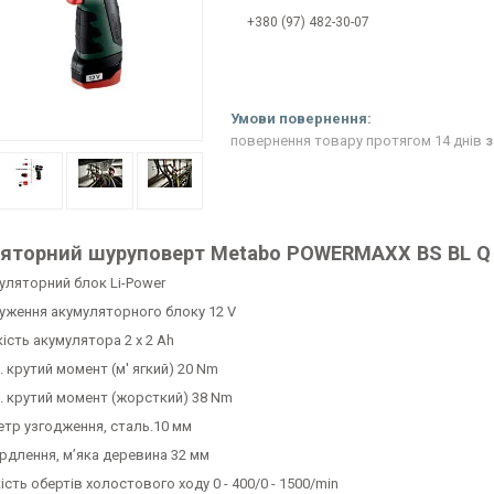
+380 (97) 482-30-07
повернення товару протягом 14 днів
з
яторний шуруповерт Metabo POWERMAXX BS BL Q (
уляторний блок Li-Power
уження акумуляторного блоку 12 V
ість акумулятора 2 x 2 Ah
 крутий момент (м' ягкий) 20 Nm
. крутий момент (жорсткий) 38 Nm
етр узгодження, сталь.10 мм
ердлення, м’яка деревина 32 мм
ість обертів холостового ходу 0 - 400/0 - 1500/min