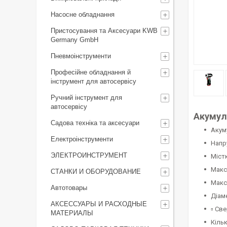
Насосне обладнання
Пристосування та Аксесуари KWB
Germany GmbH
Пневмоінструменти
Професійне обладнання й
інструмент для автосервісу
Ручний інструмент для
автосервісу
Акумул
Садова техніка та аксесуари
Акум
Електроінструменти
Напр
ЭЛЕКТРОИНСТРУМЕНТ
Містк
Макс.
СТАНКИ И ОБОРУДОВАНИЕ
Макс
Автотовары
Діам
АКСЕССУАРЫ И РАСХОДНЫЕ
▫ Св
МАТЕРИАЛЫ
Кільк