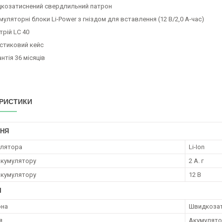
козатиснений свердлильний патрон
муляторні блоки Li-Power з гніздом для вставлення (12 В/2,0 А-час)
трій LC 40
стиковий кейс
нтія 36 місяців
РИСТИКИ
НЯ
улятора
Li-Ion
акумулятору
2 А. г
акумулятору
12 В
І
она
Швидкоза
я
Акумулят