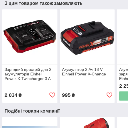
З цим товаром також замовляють
Зарядний пристрій для 2
Акумулятор 2 Ач 18 V
Акум
акумуляторів Einhell
Einhell Power X-Change
заря
Power-X-Twincharger 3 A
Einh
(4512069)
[451
2 2
2 034
995
₴
₴
Подібні товари компанії