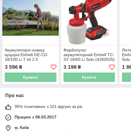
Акумуляторні ножиці
Фарбопульт
Ліхт
кущоріз Einhell GE-CG
акумуляторний Einhell TC-
Einh
18/100 Li T kit 2.5
SY 18/60 Li Solo (4260025)
Solo
[34101025]
3 596
3 198
1 8
₴
₴
Купити
Купити
Про нас
95% позитивних з 101 відгука за рік
Працює з 06.03.2017
м. Київ