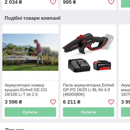
2 034
995
₴
₴
Подібні товари компанії
Акумуляторні ножиці
Пила акумуляторна Einhell
Акум
кущоріз Einhell GE-CG
GP-PS 18/20 Li BL Kit 4.0
маши
18/100 Li T kit 2.5
(4600080K)
18/7
[34101025]
(443
3 596
6 211
3 9
₴
₴
Купити
Купити