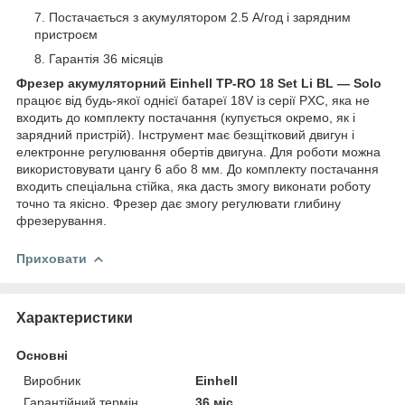
Постачається з акумулятором 2.5 А/год і зарядним
пристроєм
Гарантія 36 місяців
Фрезер акумуляторний Einhell TP-RO 18 Set Li BL — Solo
працює від будь-якої однієї батареї 18V із серії PXC, яка не
входить до комплекту постачання (купується окремо, як і
зарядний пристрій). Інструмент має безщітковий двигун і
електронне регулювання обертів двигуна. Для роботи можна
використовувати цангу 6 або 8 мм. До комплекту постачання
входить спеціальна стійка, яка дасть змогу виконати роботу
точно та якісно. Фрезер дає змогу регулювати глибину
фрезерування.
Приховати
Характеристики
Основні
Виробник
Einhell
Гарантійний термін
36 міс