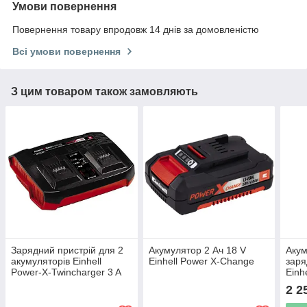
Умови повернення
Повернення товару впродовж 14 днів за домовленістю
Всі умови повернення
З цим товаром також замовляють
Зарядний пристрій для 2
Акумулятор 2 Ач 18 V
Акум
акумуляторів Einhell
Einhell Power X-Change
заря
Power-X-Twincharger 3 A
Einh
(4512069)
[451
2 2