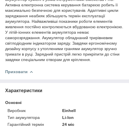
Активна електронна система керування батареєю робить її
максимально безпечною для користувачів. Адаптивні цикли
заряджання неабияк збільшують термін експлуатації
акумулятора. Найважливіші показники роботи елементів
живлення постійно контролюються вбудованою електронікою.
У літій-іонних елементів акумулятора немає
саморозряджання. Акумулятор обладнаний трирівневим
світлодіодним індикатором заряду. Завдяки ергономічному
дизайну корпусу з утопленими гранями акумулятор зручно
тримати в руці. Зарядний пристрій легко прикріпити до стіни
завдяки спеціальним отворам для кріплення.
Приховати
Характеристики
Основні
Виробник
Einhell
Тип акумулятора
Li-Ion
Гарантійний термін
24 міс