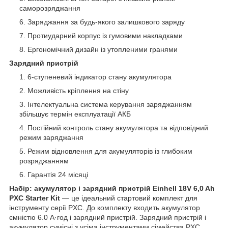
саморозряджання
Заряджання за будь-якого залишкового заряду
Протиударний корпус із гумовими накладками
Ергономічний дизайн із утопленими гранями
Зарядний пристрій
6-ступеневий індикатор стану акумулятора
Можливість кріплення на стіну
Інтелектуальна система керування заряджанням
збільшує термін експлуатації АКБ
Постійний контроль стану акумулятора та відповідний
режим заряджання
Режим відновлення для акумуляторів із глибоким
розряджанням
Гарантія 24 місяці
Набір: акумулятор і зарядний пристрій Einhell 18V 6,0 Ah
PXC Starter Kit
— це ідеальний стартовий комплект для
інструменту серії PXC. До комплекту входить акумулятор
ємністю 6.0 А·год і зарядний пристрій. Зарядний пристрій і
акумулятор сумісні з усіма інструментами сімейства PXC.