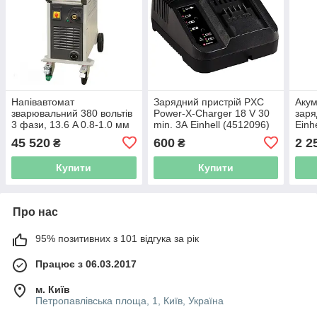
Напівавтомат
Зарядний пристрій PXC
Акум
зварювальний 380 вольтів
Power-X-Charger 18 V 30
заря
3 фази, 13.6 A 0.8-1.0 мм
min. 3А Einhell (4512096)
Einh
G.I.KRAFT GI13112
[451
45 520
600
2 2
₴
₴
Купити
Купити
Про нас
95% позитивних з 101 відгука за рік
Працює з 06.03.2017
м. Київ
Петропавлівська площа, 1, Київ, Україна