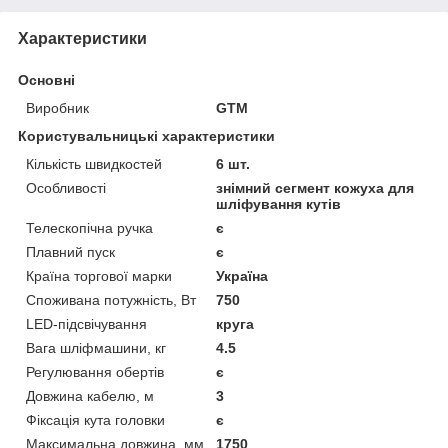
Характеристики
Основні
Виробник
GTM
Користувальницькі характеристики
Кількість швидкостей
6 шт.
Особливості
знімний сегмент кожуха для
шліфування кутів
Телескопічна ручка
є
Плавний пуск
є
Країна торгової марки
Україна
Споживана потужність, Вт
750
LED-підсвічування
круга
Вага шліфмашини, кг
4.5
Регулювання обертів
є
Довжина кабелю, м
3
Фіксація кута головки
є
Максимальна довжина, мм
1750