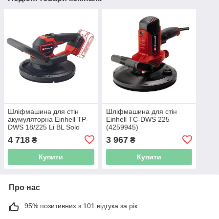
Шліфмашина для стін
Шліфмашина для стін
акумуляторна Einhell TP-
Einhell TC-DWS 225
DWS 18/225 Li BL Solo
(4259945)
(4259995)
4 718
3 967
₴
₴
Купити
Купити
Про нас
95% позитивних з 101 відгука за рік