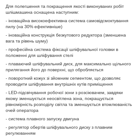
Для полегшення та покращення якості виконуваних робіт
шлішмашина оснащена наступним:
- іноваційна високоефективна система самовідсмоктування
пилу (на 30% ефективніше)
- іноваційна конструкція безкутового редуктора (зменшена
вага та рівень шуму)
- професійна система фіксації шліфувальної головки в
положенні для шліфування стелі
- плаваючий шліфувальний диск, для максимально щільного
прилягання його до поверхні, що обробляється
- поворотний кожух зі зйомним сегментом, що дозволяє
проводити шліфування внутрішніх кутів приміщення
- LED-підсвічування робочої зони з розсіювачем, завдяки
якому зменшується неосвітлена зона, покращується
рівномірність розподілу світла та зменшується втомлюваність
очей оператора
- система плавного запуску двигуна
- регулятор обертів шліфувального диску з плавним
регулюванням