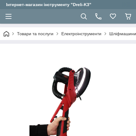
Інтернет-магазин інструменту "Dreli-K3"
Товари та послуги
Електроінструменти
Шліфмашини д