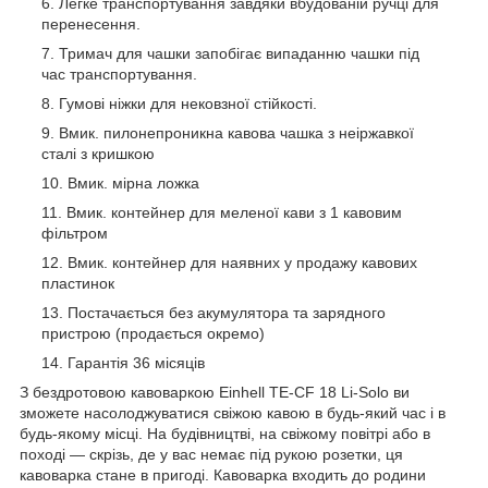
Легке транспортування завдяки вбудованій ручці для
перенесення.
Тримач для чашки запобігає випаданню чашки під
час транспортування.
Гумові ніжки для нековзної стійкості.
Вмик. пилонепроникна кавова чашка з неіржавкої
сталі з кришкою
Вмик. мірна ложка
Вмик. контейнер для меленої кави з 1 кавовим
фільтром
Вмик. контейнер для наявних у продажу кавових
пластинок
Постачається без акумулятора та зарядного
пристрою (продається окремо)
Гарантія 36 місяців
З бездротовою кавоваркою Einhell TE-CF 18 Li-Solo ви
зможете насолоджуватися свіжою кавою в будь-який час і в
будь-якому місці. На будівництві, на свіжому повітрі або в
поході — скрізь, де у вас немає під рукою розетки, ця
кавоварка стане в пригоді. Кавоварка входить до родини