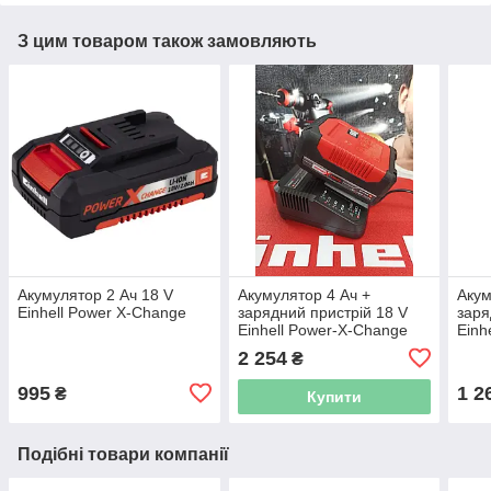
З цим товаром також замовляють
Акумулятор 2 Ач 18 V
Акумулятор 4 Ач +
Акум
Einhell Power X-Change
зарядний пристрій 18 V
заря
Einhell Power-X-Change
Einh
[4512042]
[451
2 254
₴
995
1 2
₴
Купити
Подібні товари компанії