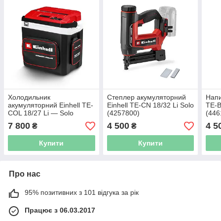
Холодильник
Степлер акумуляторний
Напи
акумуляторний Einhell TE-
Einhell TE-CN 18/32 Li Solo
TE-B
COL 18/27 Li — Solo
(4257800)
(446
(2048420)
7 800
4 500
4 5
₴
₴
Купити
Купити
Про нас
95% позитивних з 101 відгука за рік
Працює з 06.03.2017