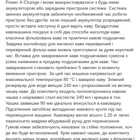
Power X-Change і може використовуватися з будь-яким
акумулятором або зарядним пристроєм системи. Система
змінних акумуляторів забезпечує необмежений час роботи
пристрою без дротів: коли перший акумулятор розряджений,
просто вставте наступну й далі варіть каву. Бездротова
кавомашина поєднує в собі два способи насолоди кави:
класична фільтрована кава та практичні кавові подушечки.
Завдяки контейнеру для меленої кави перевірений і
перевірений фільтр-кава можна приготувати за дуже короткий
час. Вставка для заварювання кави подушечками сумісна з
усіма наявними в продажу подушечками для кави. Час
заварювання становить приблизно 5 хвилин із моменту
вмикання пристрою. За цей час машина нагрівається до
максимальної температури 80 °C і заварює каву. Знімний
резервуар для води вміщає 240 мл і розрахований на велику
чашку кави. До комплекту входить пилонепроникна кавова
чашка з неіржавкої сталі місткістю 240 мл і кришка в тон.
Чашка заввишки 90 мм ідеально вписується в кавоварку.
Підсклянник запобігає випаданню кавового кухля під час
переміщення машини. Кавоварку вагою всього 1,25 кг легко
переносити завдяки вбудованій ручці для перенесення.
Гумові ніжки забезпечують нековзне та стійке положення, хоч
де він буде встановлений. Крім кавової чашки, до комплекту
входять мірна ложка, контейнер для меленої кави з фільтром і